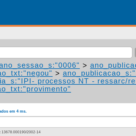
ano_sessao_s:"0006"
>
ano_publica
ao_txt:"negou"
>
ano_publicacao_s:
ia_s:"IPI- processos NT - ressarc/res
ao_txt:"provimento"
rados em 4 ms.
:
13678.000190/2002-14