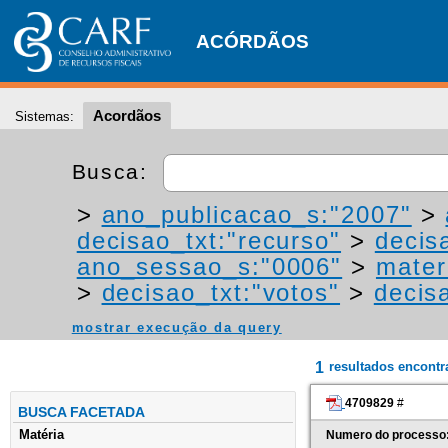
ACÓRDÃOS
Acordãos
Sistemas:
Busca:
>
ano_publicacao_s:"2007"
>
decisao_txt:"recurso"
>
decis
ano_sessao_s:"0006"
>
mater
>
decisao_txt:"votos"
>
decis
mostrar execução da query
1
resultados encont
4709829
#
BUSCA FACETADA
Matéria
Numero do processo