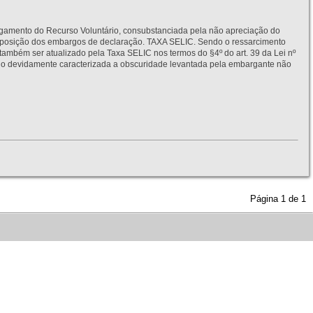
to do Recurso Voluntário, consubstanciada pela não apreciação do
interposição dos embargos de declaração. TAXA SELIC. Sendo o ressarcimento
também ser atualizado pela Taxa SELIC nos termos do §4º do art. 39 da Lei nº
idamente caracterizada a obscuridade levantada pela embargante não
Página
1
de
1