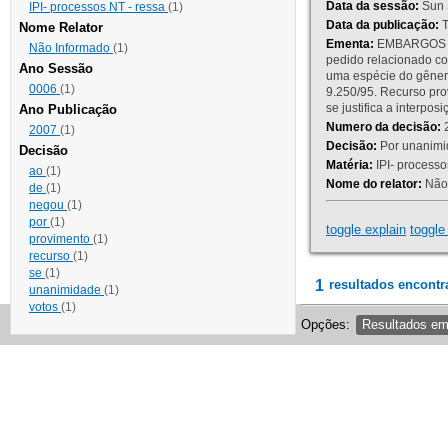
Data da sessão:
Sun 
IPI- processos NT - ressa
(1)
Data da publicação:
T
Nome Relator
Ementa:
EMBARGOS DE
Não Informado
(1)
pedido relacionado co
Ano Sessão
uma espécie do gênero
0006
(1)
9.250/95. Recurso p
se justifica a interp
Ano Publicação
Numero da decisão:
2
2007
(1)
Decisão:
Por unanimid
Decisão
Matéria:
IPI- processos
ao
(1)
Nome do relator:
Não 
de
(1)
negou
(1)
por
(1)
toggle explain
toggle 
provimento
(1)
recurso
(1)
se
(1)
1
resultados encontr
unanimidade
(1)
votos
(1)
Opções:
Resultados e