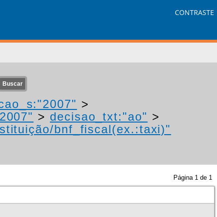
CONTRASTE
cao_s:"2007"
>
"2007"
>
decisao_txt:"ao"
>
tituição/bnf_fiscal(ex.:taxi)"
Página
1
de
1