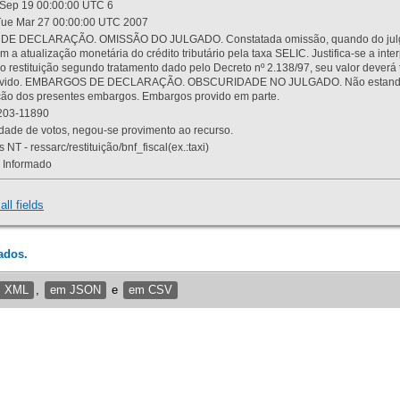
Sep 19 00:00:00 UTC 6
ue Mar 27 00:00:00 UTC 2007
 DECLARAÇÃO. OMISSÃO DO JULGADO. Constatada omissão, quando do julgamen
m a atualização monetária do crédito tributário pela taxa SELIC. Justifica-se a 
 restituição segundo tratamento dado pelo Decreto nº 2.138/97, seu valor deverá 
rovido. EMBARGOS DE DECLARAÇÃO. OBSCURIDADE NO JULGADO. Não estando dev
osição dos presentes embargos. Embargos provido em parte.
03-11890
ade de votos, negou-se provimento ao recurso.
 NT - ressarc/restituição/bnf_fiscal(ex.:taxi)
Informado
all fields
ados.
m XML
,
em JSON
e
em CSV