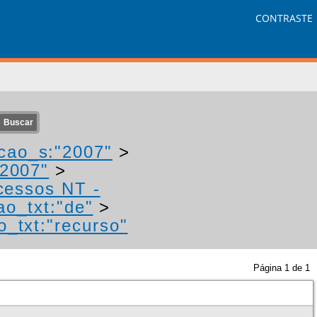
CONTRASTE
cao_s:"2007"
>
"2007"
>
ocessos NT -
ao_txt:"de"
>
o_txt:"recurso"
Página
1
de
1