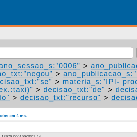
ano_sessao_s:"0006"
>
ano_publica
ao_txt:"negou"
>
ano_publicacao_s:
cisao_txt:"se"
>
materia_s:"IPI- pr
ex.:taxi)"
>
decisao_txt:"de"
>
decis
do"
>
decisao_txt:"recurso"
>
decisa
rados em 4 ms.
:
13678.000190/2002-14