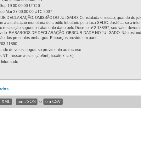
Sep 19 00:00:00 UTC 6
ue Mar 27 00:00:00 UTC 2007
 DECLARAÇÃO. OMISSÃO DO JULGADO. Constatada omissão, quando do julgamen
m a atualização monetária do crédito tributário pela taxa SELIC. Justifica-se a 
 restituição segundo tratamento dado pelo Decreto nº 2.138/97, seu valor deverá 
rovido. EMBARGOS DE DECLARAÇÃO. OBSCURIDADE NO JULGADO. Não estando dev
osição dos presentes embargos. Embargos provido em parte.
03-11890
ade de votos, negou-se provimento ao recurso.
 NT - ressarc/restituição/bnf_fiscal(ex.:taxi)
Informado
ados.
m XML
,
em JSON
e
em CSV