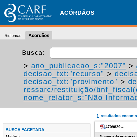
ACÓRDÃOS
Acordãos
Sistemas:
Busca:
>
ano_publicacao_s:"2007"
>
decisao_txt:"recurso"
>
decis
decisao_txt:"provimento"
>
de
ressarc/restituição/bnf_fiscal(
nome_relator_s:"Não Informa
1
resultados encont
4709829
#
BUSCA FACETADA
Matéria
Numero do processo