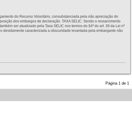
to do Recurso Voluntário, consubstanciada pela não apreciação do
interposição dos embargos de declaração. TAXA SELIC. Sendo o ressarcimento
também ser atualizado pela Taxa SELIC nos termos do §4º do art. 39 da Lei nº
idamente caracterizada a obscuridade levantada pela embargante não
Página
1
de
1