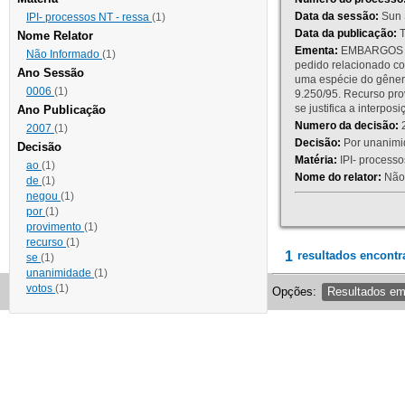
Data da sessão:
Sun 
IPI- processos NT - ressa
(1)
Data da publicação:
T
Nome Relator
Ementa:
EMBARGOS DE
Não Informado
(1)
pedido relacionado co
Ano Sessão
uma espécie do gênero
0006
(1)
9.250/95. Recurso p
se justifica a interp
Ano Publicação
Numero da decisão:
2
2007
(1)
Decisão:
Por unanimid
Decisão
Matéria:
IPI- processos
ao
(1)
Nome do relator:
Não 
de
(1)
negou
(1)
por
(1)
provimento
(1)
recurso
(1)
1
resultados encontr
se
(1)
unanimidade
(1)
votos
(1)
Opções:
Resultados e