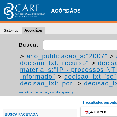
ACÓRDÃOS
Acordãos
Sistemas:
Busca:
>
ano_publicacao_s:"2007"
>
decisao_txt:"recurso"
>
decis
materia_s:"IPI- processos NT -
Informado"
>
decisao_txt:"se"
decisao_txt:"por"
>
decisao_t
mostrar execução da query
1
resultados encont
4709829
#
BUSCA FACETADA