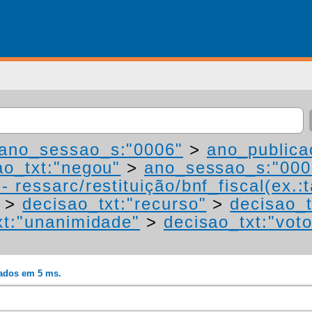
ano_sessao_s:"0006"
>
ano_publica
ao_txt:"negou"
>
ano_sessao_s:"000
 ressarc/restituição/bnf_fiscal(ex.:t
>
decisao_txt:"recurso"
>
decisao_t
xt:"unanimidade"
>
decisao_txt:"vot
rados em 5 ms.