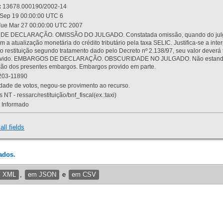
:
13678.000190/2002-14
Sep 19 00:00:00 UTC 6
ue Mar 27 00:00:00 UTC 2007
 DECLARAÇÃO. OMISSÃO DO JULGADO. Constatada omissão, quando do julgamen
m a atualização monetária do crédito tributário pela taxa SELIC. Justifica-se a 
 restituição segundo tratamento dado pelo Decreto nº 2.138/97, seu valor deverá 
rovido. EMBARGOS DE DECLARAÇÃO. OBSCURIDADE NO JULGADO. Não estando dev
osição dos presentes embargos. Embargos provido em parte.
03-11890
ade de votos, negou-se provimento ao recurso.
 NT - ressarc/restituição/bnf_fiscal(ex.:taxi)
Informado
all fields
ados.
m XML
,
em JSON
e
em CSV