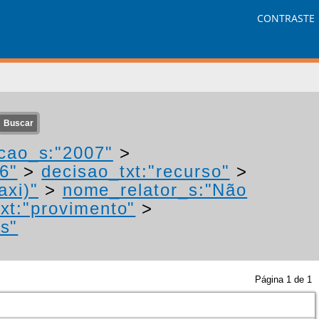
CONTRASTE
cao_s:"2007"
>
6"
>
decisao_txt:"recurso"
>
axi)"
>
nome_relator_s:"Não
xt:"provimento"
>
os"
Página
1
de
1