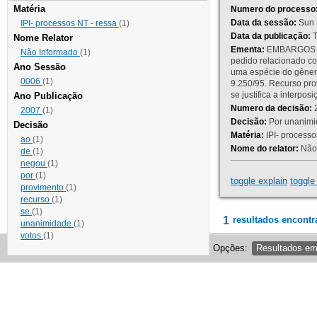
Matéria
Numero do processo
Data da sessão:
Sun 
IPI- processos NT - ressa
(1)
Data da publicação:
T
Nome Relator
Ementa:
EMBARGOS DE
Não Informado
(1)
pedido relacionado co
Ano Sessão
uma espécie do gênero
0006
(1)
9.250/95. Recurso p
se justifica a interp
Ano Publicação
Numero da decisão:
2
2007
(1)
Decisão:
Por unanimid
Decisão
Matéria:
IPI- processos
ao
(1)
Nome do relator:
Não 
de
(1)
negou
(1)
por
(1)
toggle explain
toggle 
provimento
(1)
recurso
(1)
se
(1)
1
resultados encontr
unanimidade
(1)
votos
(1)
Opções:
Resultados e