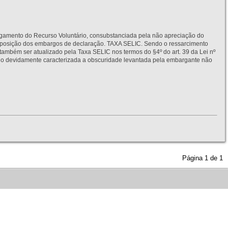
to do Recurso Voluntário, consubstanciada pela não apreciação do
interposição dos embargos de declaração. TAXA SELIC. Sendo o ressarcimento
também ser atualizado pela Taxa SELIC nos termos do §4º do art. 39 da Lei nº
idamente caracterizada a obscuridade levantada pela embargante não
Página
1
de
1