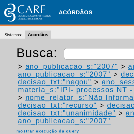
ACÓRDÃOS
Acordãos
Sistemas:
Busca:
>
ano_publicacao_s:"2007"
>
a
ano_publicacao_s:"2007"
>
dec
decisao_txt:"negou"
>
ano_ses
materia_s:"IPI- processos NT - r
>
nome_relator_s:"Não Informa
decisao_txt:"recurso"
>
decisao
decisao_txt:"unanimidade"
>
a
ano_publicacao_s:"2007"
mostrar execução da query