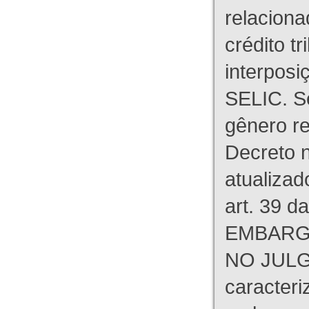
relaciona
crédito tr
interpos
SELIC. S
gênero re
Decreto n
atualizad
art. 39 d
EMBARG
NO JULG
caracteri