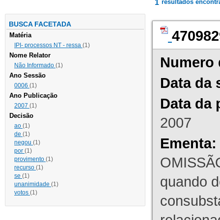
1
resultados encont
BUSCA FACETADA
470982
Matéria
IPI- processos NT - ressa
(1)
Nome Relator
Numero 
Não Informado
(1)
Ano Sessão
Data da 
0006
(1)
Ano Publicação
Data da 
2007
(1)
Decisão
2007
ao
(1)
de
(1)
Ementa:
negou
(1)
por
(1)
OMISSÃO
provimento
(1)
recurso
(1)
se
(1)
quando d
unanimidade
(1)
votos
(1)
consubst
relaciona