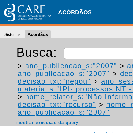
ACÓRDÃOS
Acordãos
Sistemas:
Busca:
>
ano_publicacao_s:"2007"
>
a
ano_publicacao_s:"2007"
>
dec
decisao_txt:"negou"
>
ano_ses
materia_s:"IPI- processos NT - r
>
nome_relator_s:"Não Informa
decisao_txt:"recurso"
>
nome_r
ano_publicacao_s:"2007"
mostrar execução da query