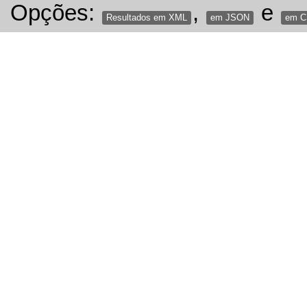
Opções:
,
e
Resultados em XML
em JSON
em 