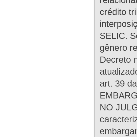
crédito tr
interpos
SELIC. S
gênero re
Decreto n
atualizad
art. 39 d
EMBARG
NO JULG
caracteri
embargant