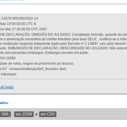
:
13678.000190/2002-14
Sep 19 00:00:00 UTC 6
ue Mar 27 00:00:00 UTC 2007
 DECLARAÇÃO. OMISSÃO DO JULGADO. Constatada omissão, quando do julgamen
m a atualização monetária do crédito tributário pela taxa SELIC. Justifica-se a 
 restituição segundo tratamento dado pelo Decreto nº 2.138/97, seu valor deverá 
rovido. EMBARGOS DE DECLARAÇÃO. OBSCURIDADE NO JULGADO. Não estando dev
osição dos presentes embargos. Embargos provido em parte.
03-11890
ade de votos, negou-se provimento ao recurso.
 NT - ressarc/restituição/bnf_fiscal(ex.:taxi)
Informado
all fields
ados.
m XML
,
em JSON
e
em CSV