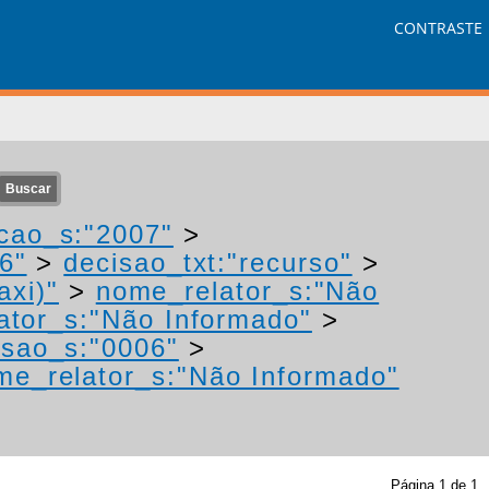
CONTRASTE
cao_s:"2007"
>
6"
>
decisao_txt:"recurso"
>
axi)"
>
nome_relator_s:"Não
ator_s:"Não Informado"
>
sao_s:"0006"
>
me_relator_s:"Não Informado"
Página
1
de
1