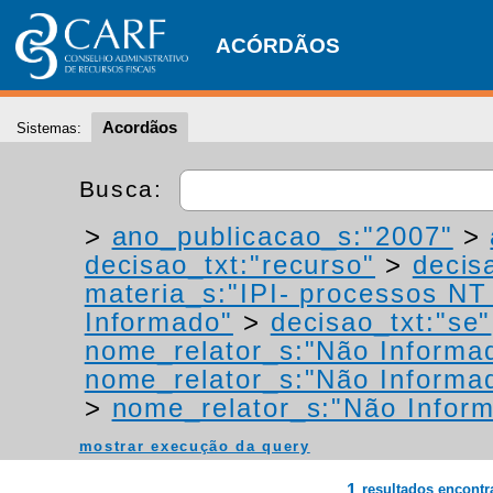
ACÓRDÃOS
Acordãos
Sistemas:
Busca:
>
ano_publicacao_s:"2007"
>
decisao_txt:"recurso"
>
decis
materia_s:"IPI- processos NT -
Informado"
>
decisao_txt:"se"
nome_relator_s:"Não Informa
nome_relator_s:"Não Informa
>
nome_relator_s:"Não Infor
mostrar execução da query
1
resultados encont