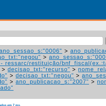
ano_sessao_s:"0006"
>
ano_publica
ao_txt:"negou"
>
ano_sessao_s:"000
 ressarc/restituição/bnf_fiscal(ex.:t
>
decisao_txt:"recurso"
>
nome_rel
do"
>
decisao_txt:"negou"
>
ano_ses
do"
>
ano_publicacao_s:"2007"
>
no
mado"
rados em 7 ms.