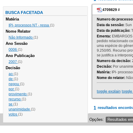
4709829
#
BUSCA FACETADA
Matéria
Numero do processo
Data da sessão:
Sun 
IPI- processos NT - ressa
(1)
Data da publicação:
T
Nome Relator
Ementa:
EMBARGOS DE
Não Informado
(1)
pedido relacionado co
Ano Sessão
uma espécie do gênero
0006
(1)
9.250/95. Recurso p
se justifica a interp
Ano Publicação
Numero da decisão:
2
2007
(1)
Decisão:
Por unanimid
Decisão
Matéria:
IPI- processos
ao
(1)
Nome do relator:
Não 
de
(1)
negou
(1)
por
(1)
toggle explain
toggle 
provimento
(1)
recurso
(1)
se
(1)
1
resultados encontr
unanimidade
(1)
votos
(1)
Opções:
Resultados e