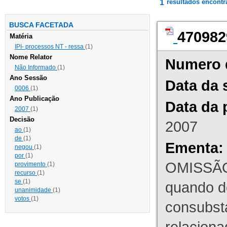
1
resultados encont
BUSCA FACETADA
470982
Matéria
IPI- processos NT - ressa
(1)
Nome Relator
Numero 
Não Informado
(1)
Ano Sessão
Data da 
0006
(1)
Ano Publicação
Data da 
2007
(1)
Decisão
2007
ao
(1)
de
(1)
Ementa:
negou
(1)
por
(1)
OMISSÃO
provimento
(1)
recurso
(1)
se
(1)
quando d
unanimidade
(1)
votos
(1)
consubst
relaciona