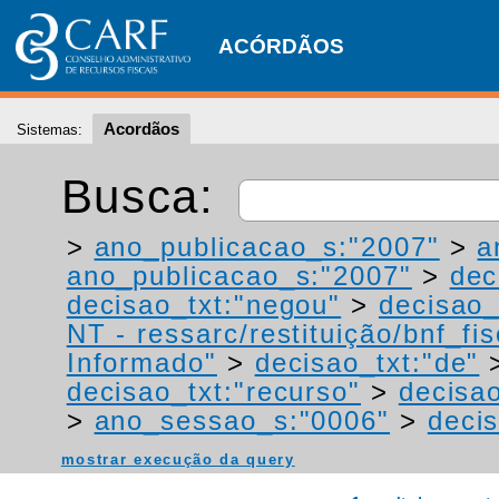
ACÓRDÃOS
Acordãos
Sistemas:
Busca:
>
ano_publicacao_s:"2007"
>
a
ano_publicacao_s:"2007"
>
dec
decisao_txt:"negou"
>
decisao_
NT - ressarc/restituição/bnf_fis
Informado"
>
decisao_txt:"de"
decisao_txt:"recurso"
>
decisao
>
ano_sessao_s:"0006"
>
decis
mostrar execução da query