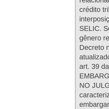
crédito tr
interpos
SELIC. S
gênero re
Decreto n
atualizad
art. 39 d
EMBARG
NO JULG
caracteri
embargant