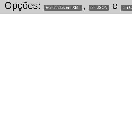
Opções:
,
e
Resultados em XML
em JSON
em 