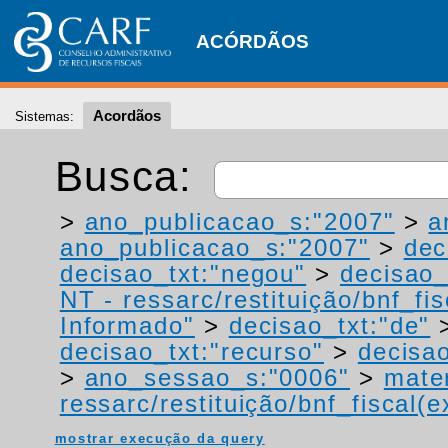
ACÓRDÃOS
Acordãos
Sistemas:
Busca:
>
ano_publicacao_s:"2007"
>
a
ano_publicacao_s:"2007"
>
dec
decisao_txt:"negou"
>
decisao_
NT - ressarc/restituição/bnf_fis
Informado"
>
decisao_txt:"de"
decisao_txt:"recurso"
>
decisao
>
ano_sessao_s:"0006"
>
mater
ressarc/restituição/bnf_fiscal(ex
mostrar execução da query