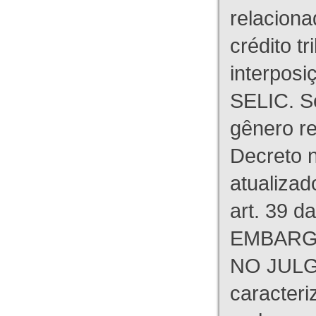
relaciona
crédito tr
interpos
SELIC. S
gênero re
Decreto n
atualizad
art. 39 d
EMBARG
NO JULG
caracteri