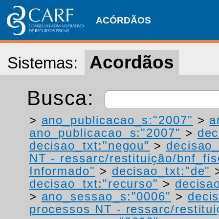
ACÓRDÃOS
Acordãos
Sistemas:
Busca:
>
ano_publicacao_s:"2007"
>
a
ano_publicacao_s:"2007"
>
dec
decisao_txt:"negou"
>
decisao_
NT - ressarc/restituição/bnf_fis
Informado"
>
decisao_txt:"de"
decisao_txt:"recurso"
>
decisao
>
ano_sessao_s:"0006"
>
decis
processos NT - ressarc/restituiç