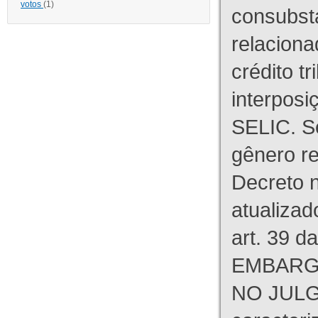
votos
(1)
consubst
relaciona
crédito tr
interpos
SELIC. S
gênero re
Decreto n
atualizad
art. 39 d
EMBARG
NO JULG