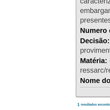
caracteri
embargant
presente
Numero 
Decisão:
proviment
Matéria:
ressarc/re
Nome do 
1
resultados encontr