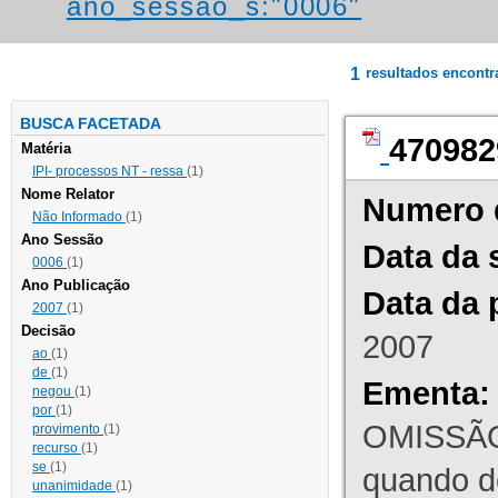
ano_sessao_s:"0006"
1
resultados encont
BUSCA FACETADA
470982
Matéria
IPI- processos NT - ressa
(1)
Nome Relator
Numero 
Não Informado
(1)
Ano Sessão
Data da 
0006
(1)
Ano Publicação
Data da 
2007
(1)
Decisão
2007
ao
(1)
de
(1)
Ementa:
negou
(1)
por
(1)
OMISSÃO
provimento
(1)
recurso
(1)
se
(1)
quando d
unanimidade
(1)