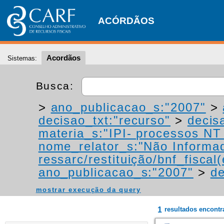
ACÓRDÃOS
Acordãos
Sistemas:
Busca:
>
ano_publicacao_s:"2007"
>
decisao_txt:"recurso"
>
decis
materia_s:"IPI- processos NT -
nome_relator_s:"Não Informa
ressarc/restituição/bnf_fiscal(
ano_publicacao_s:"2007"
>
de
mostrar execução da query
1
resultados encont