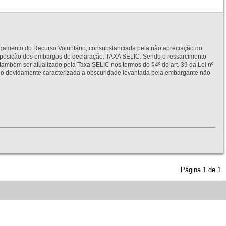
to do Recurso Voluntário, consubstanciada pela não apreciação do
interposição dos embargos de declaração. TAXA SELIC. Sendo o ressarcimento
também ser atualizado pela Taxa SELIC nos termos do §4º do art. 39 da Lei nº
idamente caracterizada a obscuridade levantada pela embargante não
Página
1
de
1