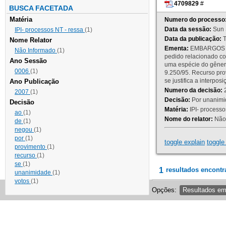
4709829
#
BUSCA FACETADA
Matéria
Numero do processo
Data da sessão:
Sun 
IPI- processos NT - ressa
(1)
Data da publicação:
T
Nome Relator
Ementa:
EMBARGOS DE
Não Informado
(1)
pedido relacionado co
Ano Sessão
uma espécie do gênero
0006
(1)
9.250/95. Recurso p
se justifica a interp
Ano Publicação
Numero da decisão:
2
2007
(1)
Decisão:
Por unanimid
Decisão
Matéria:
IPI- processos
ao
(1)
Nome do relator:
Não 
de
(1)
negou
(1)
por
(1)
toggle explain
toggle 
provimento
(1)
recurso
(1)
se
(1)
1
resultados encontr
unanimidade
(1)
votos
(1)
Opções:
Resultados e