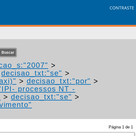
CONTRASTE
cao_s:"2007"
>
>
decisao_txt:"se"
>
axi)"
>
decisao_txt:"por"
>
"IPI- processos NT -
"
>
decisao_txt:"se"
>
ovimento"
Página
1
de
1