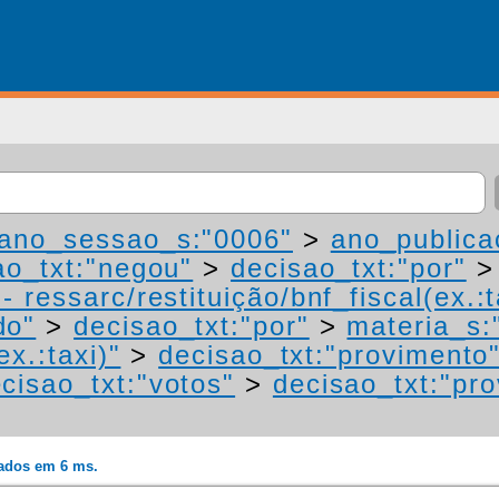
ano_sessao_s:"0006"
>
ano_publica
ao_txt:"negou"
>
decisao_txt:"por"
 ressarc/restituição/bnf_fiscal(ex.:t
do"
>
decisao_txt:"por"
>
materia_s:
ex.:taxi)"
>
decisao_txt:"provimento
cisao_txt:"votos"
>
decisao_txt:"pr
rados em 6 ms.