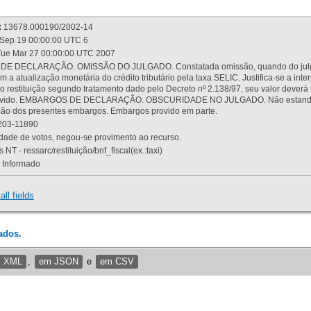
:
13678.000190/2002-14
Sep 19 00:00:00 UTC 6
ue Mar 27 00:00:00 UTC 2007
 DECLARAÇÃO. OMISSÃO DO JULGADO. Constatada omissão, quando do julgamen
m a atualização monetária do crédito tributário pela taxa SELIC. Justifica-se a 
 restituição segundo tratamento dado pelo Decreto nº 2.138/97, seu valor deverá 
rovido. EMBARGOS DE DECLARAÇÃO. OBSCURIDADE NO JULGADO. Não estando dev
osição dos presentes embargos. Embargos provido em parte.
03-11890
ade de votos, negou-se provimento ao recurso.
 NT - ressarc/restituição/bnf_fiscal(ex.:taxi)
Informado
all fields
ados.
m XML
,
em JSON
e
em CSV