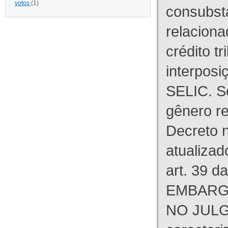
votos
(1)
consubst
relaciona
crédito tr
interpos
SELIC. S
gênero re
Decreto n
atualizad
art. 39 d
EMBARG
NO JULG