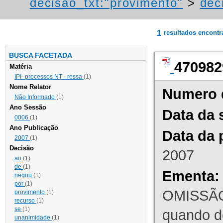
decisao_txt:"provimento"
>
dec
1
resultados encont
BUSCA FACETADA
470982
Matéria
IPI- processos NT - ressa
(1)
Nome Relator
Numero 
Não Informado
(1)
Ano Sessão
Data da 
0006
(1)
Ano Publicação
Data da 
2007
(1)
Decisão
2007
ao
(1)
de
(1)
Ementa:
negou
(1)
por
(1)
OMISSÃO
provimento
(1)
recurso
(1)
se
(1)
quando d
unanimidade
(1)