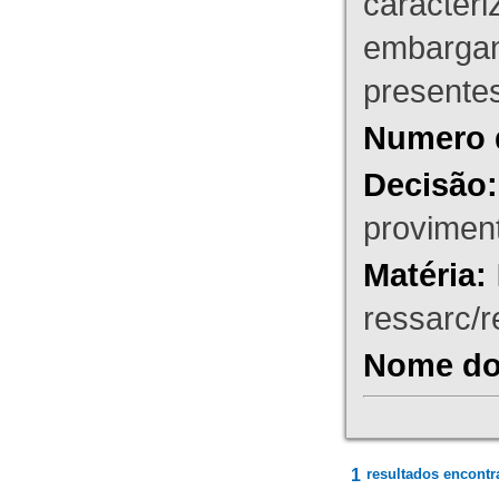
caracteri
embargant
presente
Numero 
Decisão:
proviment
Matéria:
ressarc/re
Nome do 
1
resultados encontr