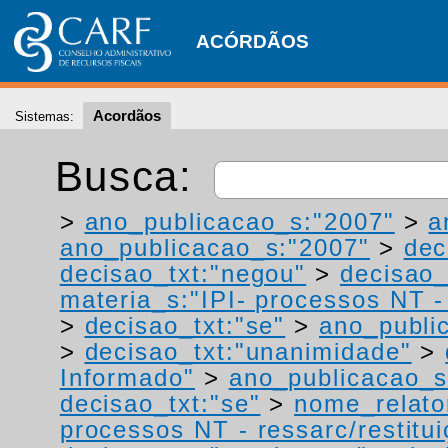
ACÓRDÃOS
Acordãos
Sistemas:
Busca:
>
ano_publicacao_s:"2007"
>
a
ano_publicacao_s:"2007"
>
dec
decisao_txt:"negou"
>
decisao_
materia_s:"IPI- processos NT - r
>
decisao_txt:"se"
>
ano_publi
>
decisao_txt:"unanimidade"
>
Informado"
>
ano_publicacao_s
decisao_txt:"se"
>
nome_relato
processos NT - ressarc/restituiç