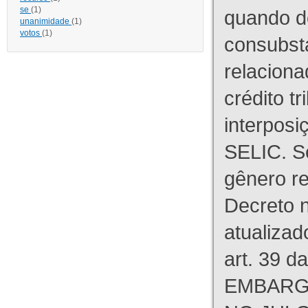
se
(1)
quando d
unanimidade
(1)
votos
(1)
consubst
relaciona
crédito tr
interpos
SELIC. S
gênero re
Decreto n
atualizad
art. 39 d
EMBARG