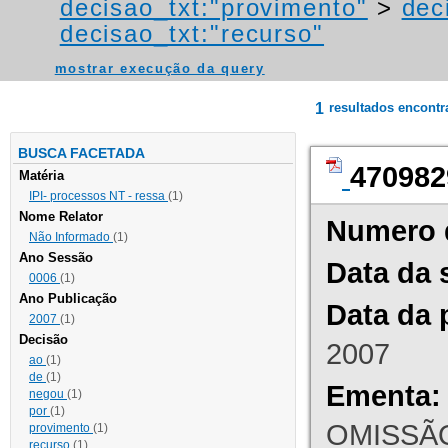
decisao_txt:"provimento"
>
dec
decisao_txt:"recurso"
mostrar execução da query
1
resultados encont
BUSCA FACETADA
470982
Matéria
IPI- processos NT - ressa
(1)
Nome Relator
Numero 
Não Informado
(1)
Ano Sessão
Data da 
0006
(1)
Ano Publicação
Data da 
2007
(1)
Decisão
2007
ao
(1)
de
(1)
Ementa:
negou
(1)
por
(1)
OMISSÃO
provimento
(1)
recurso
(1)