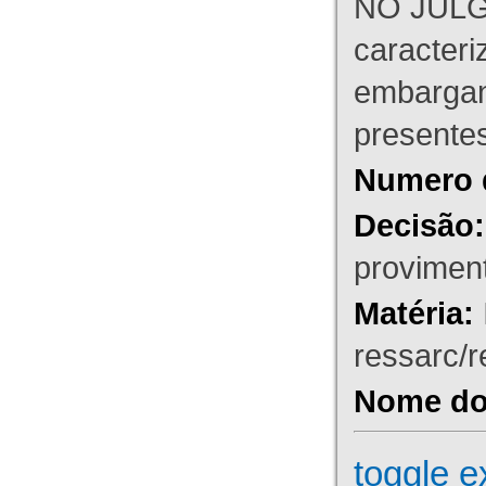
NO JULG
caracteri
embargant
presente
Numero 
Decisão:
proviment
Matéria:
ressarc/re
Nome do 
toggle e