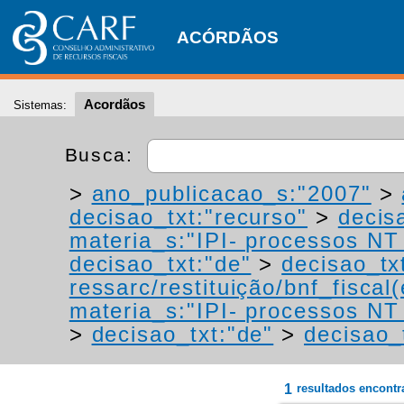
ACÓRDÃOS
Acordãos
Sistemas:
Busca:
>
ano_publicacao_s:"2007"
>
decisao_txt:"recurso"
>
decis
materia_s:"IPI- processos NT -
decisao_txt:"de"
>
decisao_tx
ressarc/restituição/bnf_fiscal(
materia_s:"IPI- processos NT -
>
decisao_txt:"de"
>
decisao_
1
resultados encont