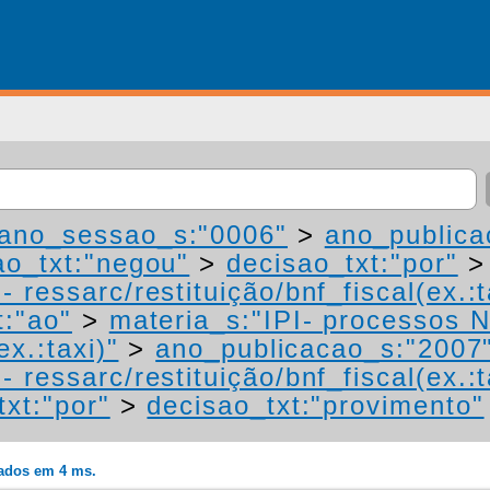
ano_sessao_s:"0006"
>
ano_publica
ao_txt:"negou"
>
decisao_txt:"por"
 ressarc/restituição/bnf_fiscal(ex.:t
t:"ao"
>
materia_s:"IPI- processos N
ex.:taxi)"
>
ano_publicacao_s:"2007
 ressarc/restituição/bnf_fiscal(ex.:t
txt:"por"
>
decisao_txt:"provimento"
rados em 4 ms.