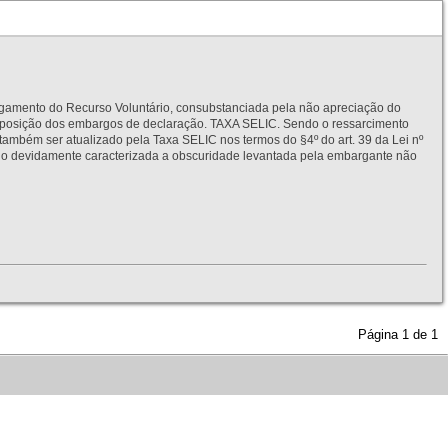
to do Recurso Voluntário, consubstanciada pela não apreciação do
interposição dos embargos de declaração. TAXA SELIC. Sendo o ressarcimento
também ser atualizado pela Taxa SELIC nos termos do §4º do art. 39 da Lei nº
idamente caracterizada a obscuridade levantada pela embargante não
Página
1
de
1