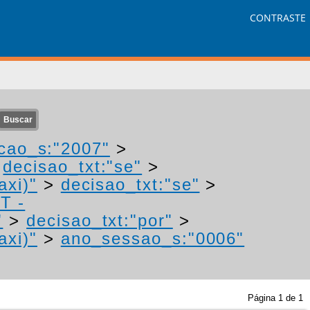
CONTRASTE
cao_s:"2007"
>
>
decisao_txt:"se"
>
axi)"
>
decisao_txt:"se"
>
T -
"
>
decisao_txt:"por"
>
axi)"
>
ano_sessao_s:"0006"
Página
1
de
1