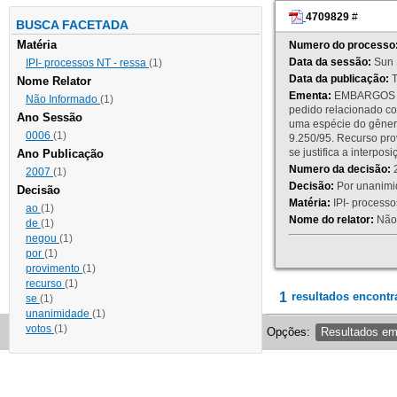
4709829
#
BUSCA FACETADA
Matéria
Numero do processo
Data da sessão:
Sun 
IPI- processos NT - ressa
(1)
Data da publicação:
T
Nome Relator
Ementa:
EMBARGOS DE
Não Informado
(1)
pedido relacionado co
Ano Sessão
uma espécie do gênero
0006
(1)
9.250/95. Recurso p
se justifica a interp
Ano Publicação
Numero da decisão:
2
2007
(1)
Decisão:
Por unanimid
Decisão
Matéria:
IPI- processos
ao
(1)
Nome do relator:
Não 
de
(1)
negou
(1)
por
(1)
provimento
(1)
recurso
(1)
1
resultados encontr
se
(1)
unanimidade
(1)
votos
(1)
Opções:
Resultados e