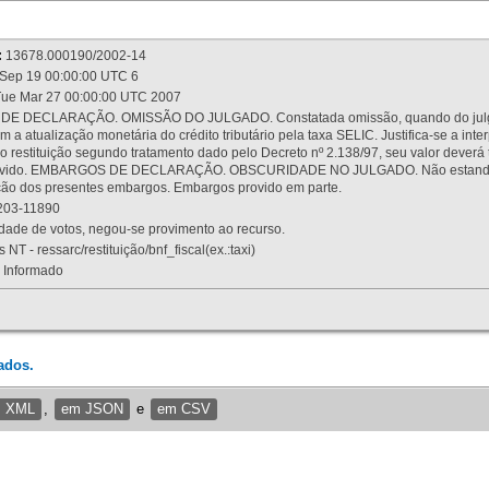
:
13678.000190/2002-14
Sep 19 00:00:00 UTC 6
ue Mar 27 00:00:00 UTC 2007
 DECLARAÇÃO. OMISSÃO DO JULGADO. Constatada omissão, quando do julgamen
m a atualização monetária do crédito tributário pela taxa SELIC. Justifica-se a 
 restituição segundo tratamento dado pelo Decreto nº 2.138/97, seu valor deverá 
rovido. EMBARGOS DE DECLARAÇÃO. OBSCURIDADE NO JULGADO. Não estando dev
osição dos presentes embargos. Embargos provido em parte.
03-11890
ade de votos, negou-se provimento ao recurso.
 NT - ressarc/restituição/bnf_fiscal(ex.:taxi)
Informado
ados.
m XML
,
em JSON
e
em CSV