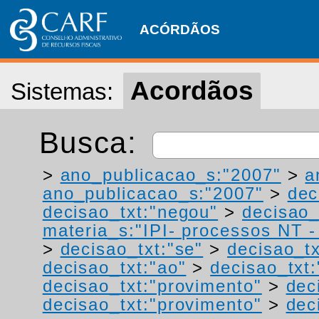
ACÓRDÃOS
Acordãos
Sistemas:
Busca:
>
ano_publicacao_s:"2007"
>
a
ano_publicacao_s:"2007"
>
dec
decisao_txt:"negou"
>
decisao_
materia_s:"IPI- processos NT - r
>
decisao_txt:"se"
>
decisao_t
decisao_txt:"ao"
>
decisao_txt:
decisao_txt:"provimento"
>
dec
decisao_txt:"provimento"
>
dec