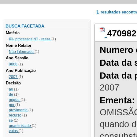
1
resultados encont
BUSCA FACETADA
470982
Matéria
IPI- processos NT - ressa
(1)
Nome Relator
Numero 
Não Informado
(1)
Ano Sessão
Data da 
0006
(1)
Ano Publicação
Data da 
2007
(1)
Decisão
2007
ao
(1)
de
(1)
Ementa:
negou
(1)
por
(1)
OMISSÃO
provimento
(1)
recurso
(1)
se
(1)
quando d
unanimidade
(1)
votos
(1)
consubst