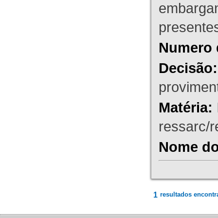
embargant
presente
Numero 
Decisão:
proviment
Matéria:
ressarc/re
Nome do 
1
resultados encontr