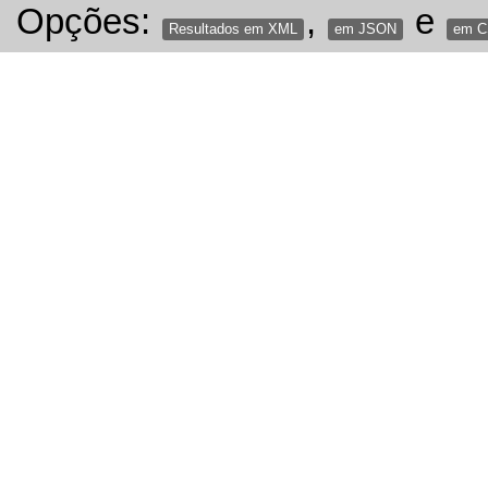
Opções:
,
e
Resultados em XML
em JSON
em 