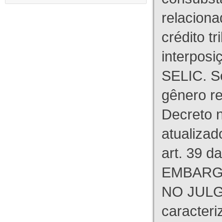
relaciona
crédito tr
interpos
SELIC. S
gênero re
Decreto n
atualizad
art. 39 d
EMBARG
NO JULG
caracteri