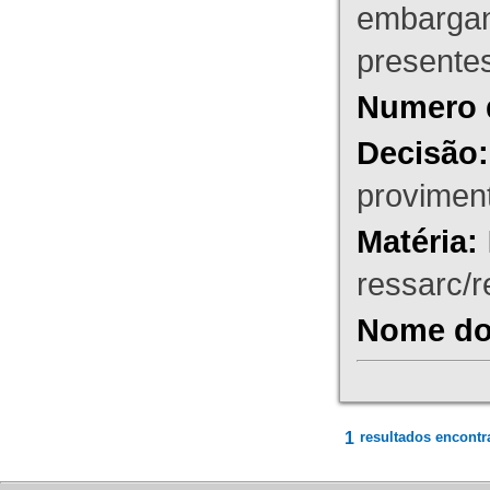
embargant
presente
Numero 
Decisão:
proviment
Matéria:
ressarc/re
Nome do 
1
resultados encontr