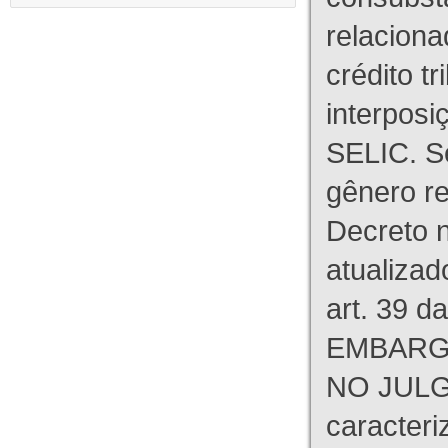
relaciona
crédito tr
interpos
SELIC. S
gênero re
Decreto n
atualizad
art. 39 d
EMBARG
NO JULG
caracteri