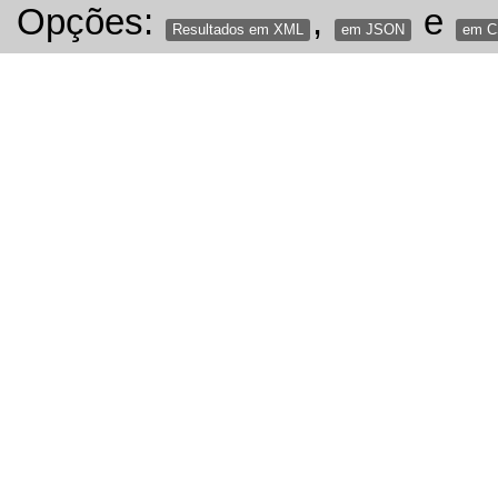
Opções:
,
e
Resultados em XML
em JSON
em 