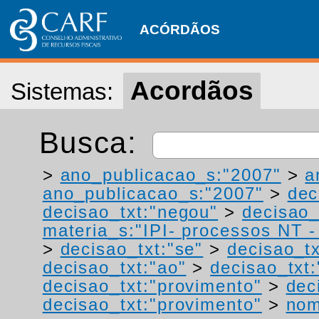
ACÓRDÃOS
Acordãos
Sistemas:
Busca:
>
ano_publicacao_s:"2007"
>
a
ano_publicacao_s:"2007"
>
dec
decisao_txt:"negou"
>
decisao_
materia_s:"IPI- processos NT - r
>
decisao_txt:"se"
>
decisao_t
decisao_txt:"ao"
>
decisao_txt:
decisao_txt:"provimento"
>
dec
decisao_txt:"provimento"
>
nom