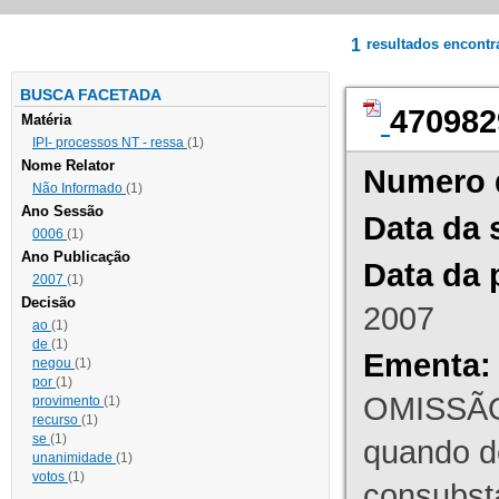
1
resultados encont
BUSCA FACETADA
470982
Matéria
IPI- processos NT - ressa
(1)
Nome Relator
Numero 
Não Informado
(1)
Ano Sessão
Data da 
0006
(1)
Ano Publicação
Data da 
2007
(1)
Decisão
2007
ao
(1)
de
(1)
Ementa:
negou
(1)
por
(1)
OMISSÃO
provimento
(1)
recurso
(1)
se
(1)
quando d
unanimidade
(1)
votos
(1)
consubst