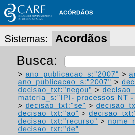
ACÓRDÃOS
Acordãos
Sistemas:
Busca:
>
ano_publicacao_s:"2007"
>
a
ano_publicacao_s:"2007"
>
dec
decisao_txt:"negou"
>
decisao_
materia_s:"IPI- processos NT - r
>
decisao_txt:"se"
>
decisao_t
decisao_txt:"ao"
>
decisao_txt:
decisao_txt:"recurso"
>
nome_r
decisao_txt:"de"