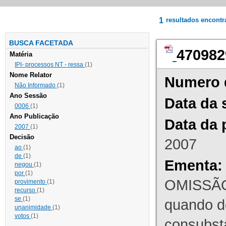
1
resultados encont
BUSCA FACETADA
470982
Matéria
IPI- processos NT - ressa
(1)
Nome Relator
Numero 
Não Informado
(1)
Ano Sessão
Data da 
0006
(1)
Ano Publicação
Data da 
2007
(1)
Decisão
2007
ao
(1)
de
(1)
Ementa:
negou
(1)
por
(1)
OMISSÃO
provimento
(1)
recurso
(1)
se
(1)
quando d
unanimidade
(1)
votos
(1)
consubst