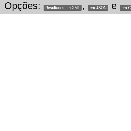
Opções:
,
e
Resultados em XML
em JSON
em 