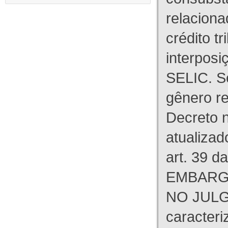
relaciona
crédito tr
interpos
SELIC. S
gênero re
Decreto n
atualizad
art. 39 d
EMBARG
NO JULG
caracteri