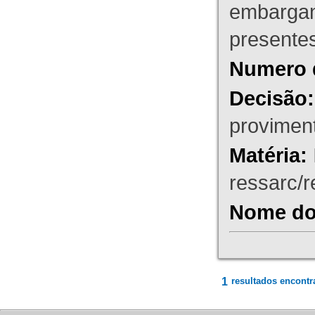
embargant
presente
Numero 
Decisão:
proviment
Matéria:
ressarc/re
Nome do 
1
resultados encontr