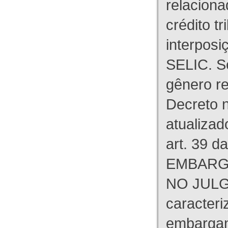
relaciona
crédito tr
interpos
SELIC. S
gênero re
Decreto n
atualizad
art. 39 d
EMBARG
NO JULG
caracteri
embargant