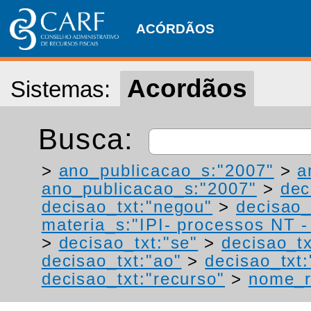
ACÓRDÃOS
Acordãos
Sistemas:
Busca:
>
ano_publicacao_s:"2007"
>
a
ano_publicacao_s:"2007"
>
dec
decisao_txt:"negou"
>
decisao_
materia_s:"IPI- processos NT - r
>
decisao_txt:"se"
>
decisao_t
decisao_txt:"ao"
>
decisao_txt:
decisao_txt:"recurso"
>
nome_r