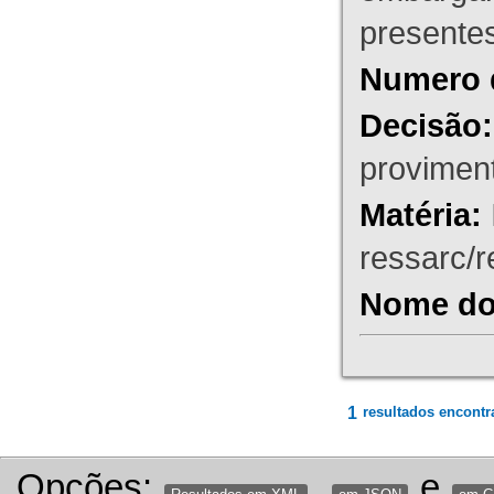
presente
Numero 
Decisão:
proviment
Matéria:
ressarc/re
Nome do 
1
resultados encontr
Opções:
,
e