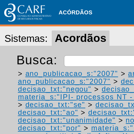
ACÓRDÃOS
Acordãos
Sistemas:
Busca:
>
ano_publicacao_s:"2007"
>
a
ano_publicacao_s:"2007"
>
dec
decisao_txt:"negou"
>
decisao_
materia_s:"IPI- processos NT - r
>
decisao_txt:"se"
>
decisao_t
decisao_txt:"ao"
>
decisao_txt:
decisao_txt:"unanimidade"
>
no
decisao_txt:"por"
>
materia_s:"