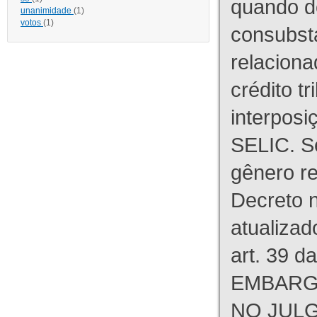
quando d
unanimidade
(1)
votos
(1)
consubst
relaciona
crédito tr
interpos
SELIC. S
gênero re
Decreto n
atualizad
art. 39 d
EMBARG
NO JULG