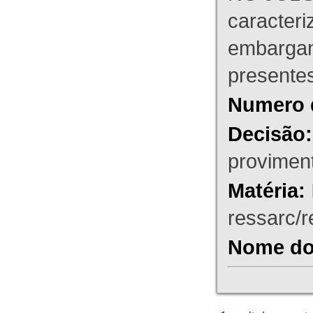
caracteri
embargant
presente
Numero 
Decisão:
proviment
Matéria:
ressarc/re
Nome do 