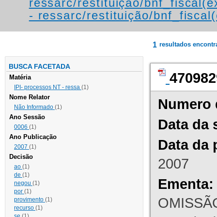
ressarc/restituição/bnf_fiscal(ex
- ressarc/restituição/bnf_fiscal(
1
resultados encont
BUSCA FACETADA
470982
Matéria
IPI- processos NT - ressa
(1)
Nome Relator
Numero 
Não Informado
(1)
Ano Sessão
Data da 
0006
(1)
Ano Publicação
Data da 
2007
(1)
Decisão
2007
ao
(1)
de
(1)
Ementa:
negou
(1)
por
(1)
OMISSÃO
provimento
(1)
recurso
(1)
se
(1)