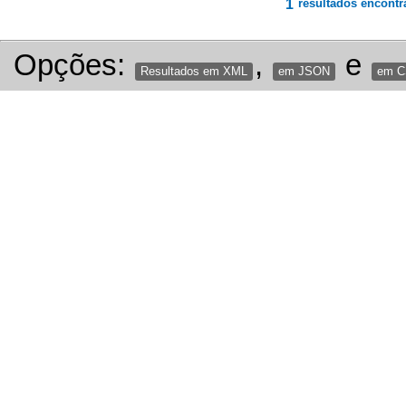
1
resultados encontr
Opções:
,
e
Resultados em XML
em JSON
em 