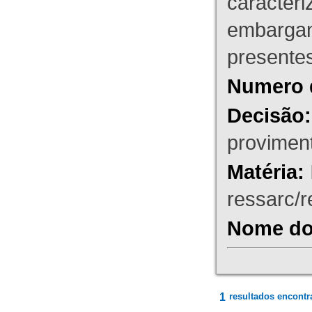
caracteri
embargant
presente
Numero 
Decisão:
proviment
Matéria:
ressarc/re
Nome do 
1
resultados encontr