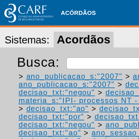
ACÓRDÃOS
Acordãos
Sistemas:
Busca:
>
ano_publicacao_s:"2007"
>
a
ano_publicacao_s:"2007"
>
dec
decisao_txt:"negou"
>
decisao_
materia_s:"IPI- processos NT - r
>
decisao_txt:"ao"
>
decisao_tx
decisao_txt:"por"
>
decisao_txt
decisao_txt:"negou"
>
ano_publ
decisao_txt:"ao"
>
ano_sessao