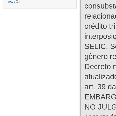
votos
(1)
consubst
relaciona
crédito tr
interpos
SELIC. S
gênero re
Decreto n
atualizad
art. 39 d
EMBARG
NO JULG