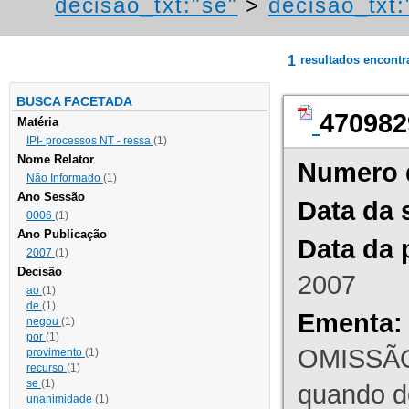
decisao_txt:"se"
>
decisao_txt
1
resultados encont
BUSCA FACETADA
470982
Matéria
IPI- processos NT - ressa
(1)
Nome Relator
Numero 
Não Informado
(1)
Ano Sessão
Data da 
0006
(1)
Ano Publicação
Data da 
2007
(1)
Decisão
2007
ao
(1)
de
(1)
Ementa:
negou
(1)
por
(1)
OMISSÃO
provimento
(1)
recurso
(1)
se
(1)
quando d
unanimidade
(1)