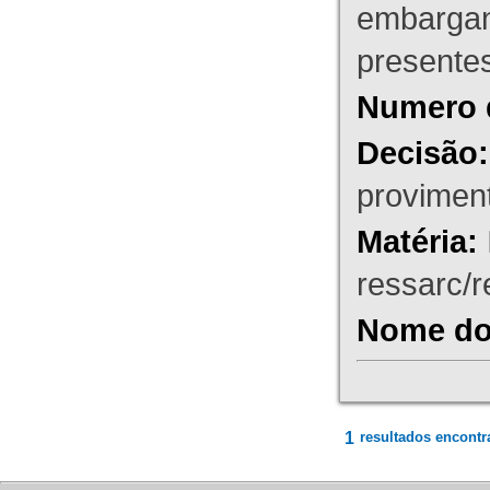
embargant
presente
Numero 
Decisão:
proviment
Matéria:
ressarc/re
Nome do 
1
resultados encontr