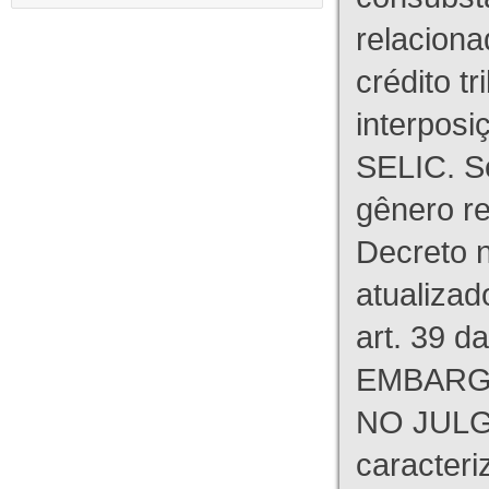
relaciona
crédito tr
interpos
SELIC. S
gênero re
Decreto n
atualizad
art. 39 d
EMBARG
NO JULG
caracteri