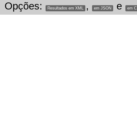
Opções:
,
e
Resultados em XML
em JSON
em 