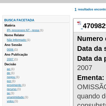
1
resultados encont
BUSCA FACETADA
470982
Matéria
IPI- processos NT - ressa
(1)
Nome Relator
Numero 
Não Informado
(1)
Ano Sessão
Data da 
0006
(1)
Ano Publicação
Data da 
2007
(1)
Decisão
2007
ao
(1)
de
(1)
Ementa:
negou
(1)
por
(1)
OMISSÃO
provimento
(1)
recurso
(1)
se
(1)
quando d
unanimidade
(1)
votos
(1)
consubst