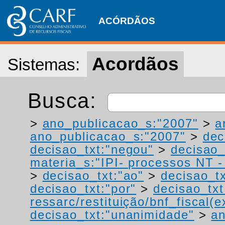
ACÓRDÃOS
Acordãos
Sistemas:
Busca:
>
ano_publicacao_s:"2007"
>
a
ano_publicacao_s:"2007"
>
dec
decisao_txt:"negou"
>
decisao_
materia_s:"IPI- processos NT - r
>
decisao_txt:"ao"
>
decisao_tx
decisao_txt:"por"
>
decisao_txt
ressarc/restituição/bnf_fiscal(ex
decisao_txt:"unanimidade"
>
an