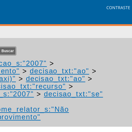
CONTRASTE
cao_s:"2007"
>
mento"
>
decisao_txt:"ao"
>
axi)"
>
decisao_txt:"ao"
>
isao_txt:"recurso"
>
_s:"2007"
>
decisao_txt:"se"
ome_relator_s:"Não
provimento"