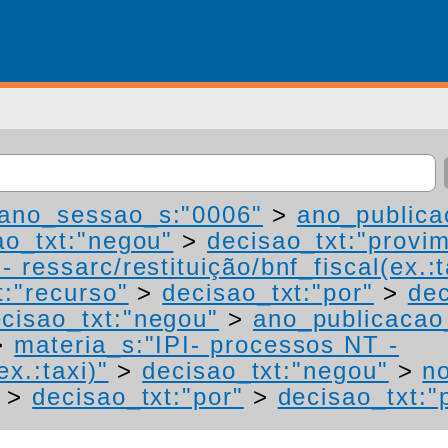
ano_sessao_s:"0006"
>
ano_publica
ao_txt:"negou"
>
decisao_txt:"provi
 ressarc/restituição/bnf_fiscal(ex.:t
t:"recurso"
>
decisao_txt:"por"
>
dec
cisao_txt:"negou"
>
ano_publicacao
>
materia_s:"IPI- processos NT -
ex.:taxi)"
>
decisao_txt:"negou"
>
n
>
decisao_txt:"por"
>
decisao_txt:"