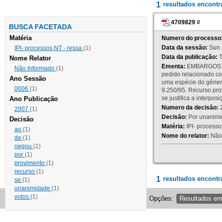
1
resultados encont
4709829
#
BUSCA FACETADA
Matéria
Numero do processo
Data da sessão:
Sun 
IPI- processos NT - ressa
(1)
Data da publicação:
T
Nome Relator
Ementa:
EMBARGOS DE
Não Informado
(1)
pedido relacionado co
Ano Sessão
uma espécie do gênero
0006
(1)
9.250/95. Recurso p
se justifica a interp
Ano Publicação
Numero da decisão:
2
2007
(1)
Decisão:
Por unanimid
Decisão
Matéria:
IPI- processos
ao
(1)
Nome do relator:
Não 
de
(1)
negou
(1)
por
(1)
provimento
(1)
recurso
(1)
1
resultados encontr
se
(1)
unanimidade
(1)
votos
(1)
Opções:
Resultados e