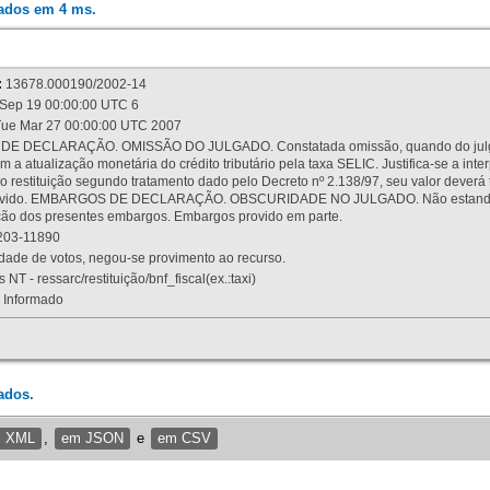
rados em 4 ms.
:
13678.000190/2002-14
Sep 19 00:00:00 UTC 6
ue Mar 27 00:00:00 UTC 2007
 DECLARAÇÃO. OMISSÃO DO JULGADO. Constatada omissão, quando do julgamen
m a atualização monetária do crédito tributário pela taxa SELIC. Justifica-se a 
 restituição segundo tratamento dado pelo Decreto nº 2.138/97, seu valor deverá 
rovido. EMBARGOS DE DECLARAÇÃO. OBSCURIDADE NO JULGADO. Não estando dev
osição dos presentes embargos. Embargos provido em parte.
03-11890
ade de votos, negou-se provimento ao recurso.
 NT - ressarc/restituição/bnf_fiscal(ex.:taxi)
Informado
ados.
m XML
,
em JSON
e
em CSV