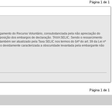
Página
1
de
1
to do Recurso Voluntário, consubstanciada pela não apreciação do
interposição dos embargos de declaração. TAXA SELIC. Sendo o ressarcimento
também ser atualizado pela Taxa SELIC nos termos do §4º do art. 39 da Lei nº
idamente caracterizada a obscuridade levantada pela embargante não
Página
1
de
1