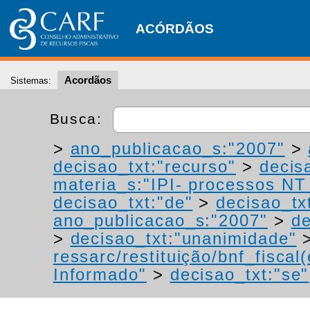
ACÓRDÃOS
Acordãos
Sistemas:
Busca:
>
ano_publicacao_s:"2007"
>
decisao_txt:"recurso"
>
decis
materia_s:"IPI- processos NT -
decisao_txt:"de"
>
decisao_tx
ano_publicacao_s:"2007"
>
de
>
decisao_txt:"unanimidade"
ressarc/restituição/bnf_fiscal(
Informado"
>
decisao_txt:"se"