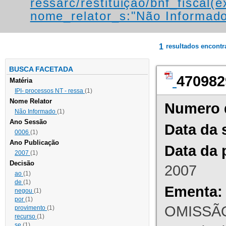
ressarc/restituição/bnf_fiscal(ex
nome_relator_s:"Não Informad
1
resultados encont
BUSCA FACETADA
470982
Matéria
IPI- processos NT - ressa
(1)
Nome Relator
Numero 
Não Informado
(1)
Ano Sessão
Data da 
0006
(1)
Ano Publicação
Data da 
2007
(1)
Decisão
2007
ao
(1)
de
(1)
Ementa:
negou
(1)
por
(1)
OMISSÃO
provimento
(1)
recurso
(1)
se
(1)