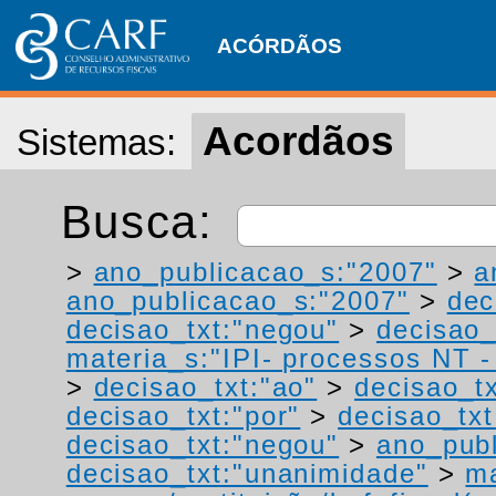
ACÓRDÃOS
Acordãos
Sistemas:
Busca:
>
ano_publicacao_s:"2007"
>
a
ano_publicacao_s:"2007"
>
dec
decisao_txt:"negou"
>
decisao_
materia_s:"IPI- processos NT - r
>
decisao_txt:"ao"
>
decisao_tx
decisao_txt:"por"
>
decisao_txt
decisao_txt:"negou"
>
ano_publ
decisao_txt:"unanimidade"
>
ma