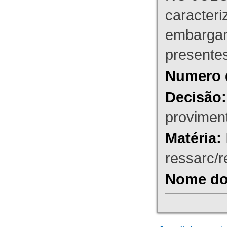
caracteri
embargant
presente
Numero 
Decisão:
proviment
Matéria:
ressarc/re
Nome do 