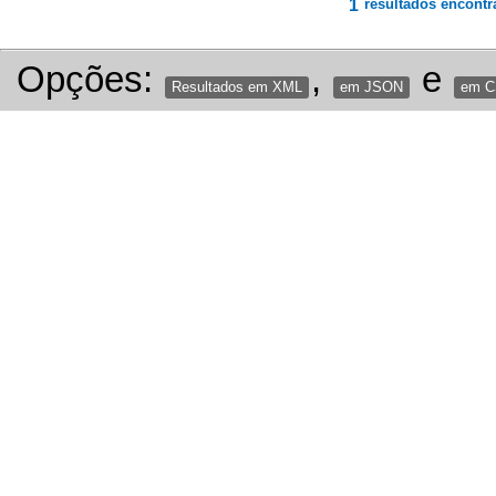
1
resultados encontr
Opções:
,
e
Resultados em XML
em JSON
em 