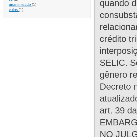
quando d
unanimidade
(1)
votos
(1)
consubst
relaciona
crédito tr
interpos
SELIC. S
gênero re
Decreto n
atualizad
art. 39 d
EMBARG
NO JULG