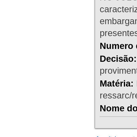
caracteri
embargant
presente
Numero 
Decisão:
proviment
Matéria:
ressarc/re
Nome do 