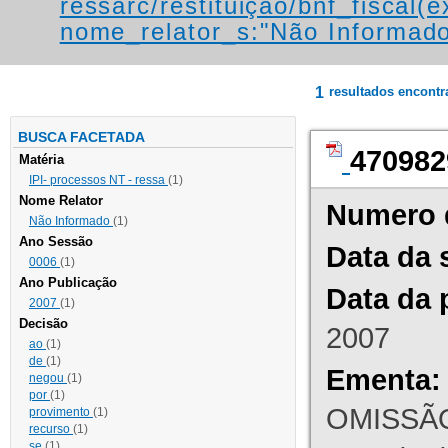
ressarc/restituição/bnf_fiscal(ex
nome_relator_s:"Não Informad
1
resultados encont
BUSCA FACETADA
470982
Matéria
IPI- processos NT - ressa
(1)
Nome Relator
Numero 
Não Informado
(1)
Ano Sessão
Data da 
0006
(1)
Ano Publicação
Data da 
2007
(1)
Decisão
2007
ao
(1)
de
(1)
Ementa:
negou
(1)
por
(1)
OMISSÃO
provimento
(1)
recurso
(1)
se
(1)