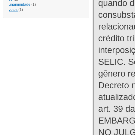
quando d
unanimidade
(1)
votos
(1)
consubst
relaciona
crédito tr
interpos
SELIC. S
gênero re
Decreto n
atualizad
art. 39 d
EMBARG
NO JULG