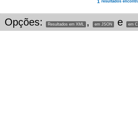
1
resultados encontr
Opções:
,
e
Resultados em XML
em JSON
em 