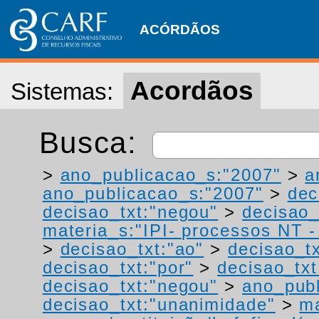
ACÓRDÃOS
Acordãos
Sistemas:
Busca:
>
ano_publicacao_s:"2007"
>
a
ano_publicacao_s:"2007"
>
dec
decisao_txt:"negou"
>
decisao_
materia_s:"IPI- processos NT - r
>
decisao_txt:"ao"
>
decisao_tx
decisao_txt:"por"
>
decisao_txt
decisao_txt:"negou"
>
ano_publ
decisao_txt:"unanimidade"
>
ma