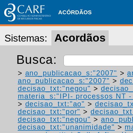
ACÓRDÃOS
Acordãos
Sistemas:
Busca:
>
ano_publicacao_s:"2007"
>
a
ano_publicacao_s:"2007"
>
dec
decisao_txt:"negou"
>
decisao_
materia_s:"IPI- processos NT - r
>
decisao_txt:"ao"
>
decisao_tx
decisao_txt:"por"
>
decisao_txt
decisao_txt:"negou"
>
ano_publ
decisao_txt:"unanimidade"
>
ma