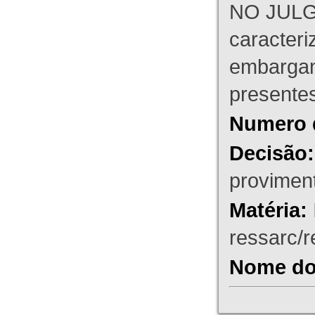
NO JULG
caracteri
embargant
presente
Numero 
Decisão:
proviment
Matéria:
ressarc/re
Nome do 