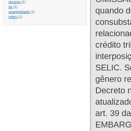
recurso
(1)
se
(1)
quando d
unanimidade
(1)
votos
(1)
consubst
relaciona
crédito tr
interpos
SELIC. S
gênero re
Decreto n
atualizad
art. 39 d
EMBARG