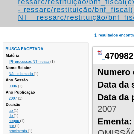
ressarc/restituição/bnf_fiscal(ex
- ressarc/restituição/bnf_fiscal(
NT - ressarc/restituição/bnf_fis
1
resultados encont
BUSCA FACETADA
470982
Matéria
IPI- processos NT - ressa
(1)
Nome Relator
Numero 
Não Informado
(1)
Ano Sessão
Data da 
0006
(1)
Ano Publicação
Data da 
2007
(1)
Decisão
2007
ao
(1)
de
(1)
Ementa:
negou
(1)
por
(1)
OMISSÃO
provimento
(1)