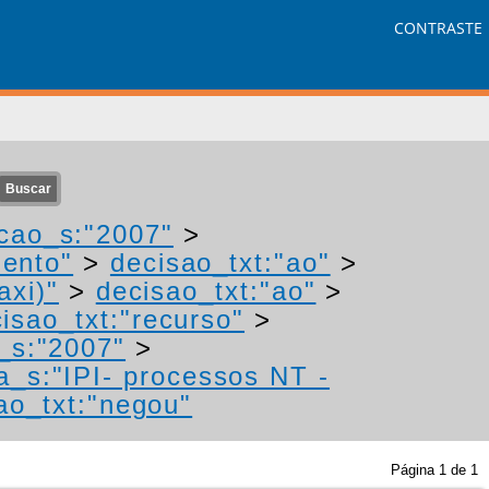
CONTRASTE
cao_s:"2007"
>
mento"
>
decisao_txt:"ao"
>
axi)"
>
decisao_txt:"ao"
>
isao_txt:"recurso"
>
_s:"2007"
>
a_s:"IPI- processos NT -
ao_txt:"negou"
Página
1
de
1