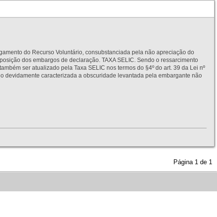
to do Recurso Voluntário, consubstanciada pela não apreciação do
interposição dos embargos de declaração. TAXA SELIC. Sendo o ressarcimento
também ser atualizado pela Taxa SELIC nos termos do §4º do art. 39 da Lei nº
idamente caracterizada a obscuridade levantada pela embargante não
Página
1
de
1