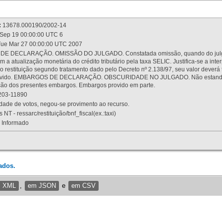
:
13678.000190/2002-14
Sep 19 00:00:00 UTC 6
ue Mar 27 00:00:00 UTC 2007
 DECLARAÇÃO. OMISSÃO DO JULGADO. Constatada omissão, quando do julgamen
m a atualização monetária do crédito tributário pela taxa SELIC. Justifica-se a 
 restituição segundo tratamento dado pelo Decreto nº 2.138/97, seu valor deverá 
rovido. EMBARGOS DE DECLARAÇÃO. OBSCURIDADE NO JULGADO. Não estando dev
osição dos presentes embargos. Embargos provido em parte.
03-11890
ade de votos, negou-se provimento ao recurso.
 NT - ressarc/restituição/bnf_fiscal(ex.:taxi)
Informado
ados.
m XML
,
em JSON
e
em CSV