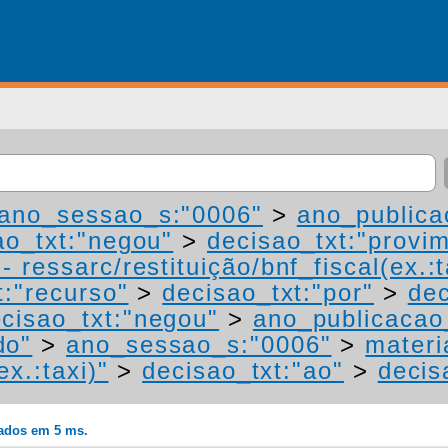
ano_sessao_s:"0006"
>
ano_publica
ao_txt:"negou"
>
decisao_txt:"provi
 ressarc/restituição/bnf_fiscal(ex.:t
t:"recurso"
>
decisao_txt:"por"
>
dec
cisao_txt:"negou"
>
ano_publicacao
do"
>
ano_sessao_s:"0006"
>
materi
ex.:taxi)"
>
decisao_txt:"ao"
>
decis
rados em 5 ms.