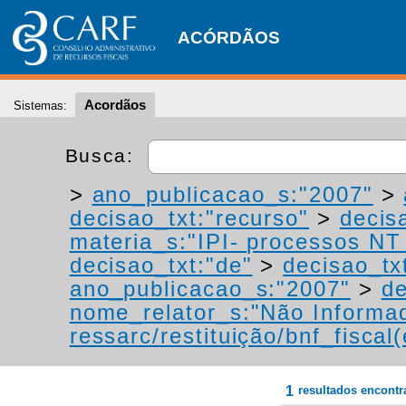
ACÓRDÃOS
Acordãos
Sistemas:
Busca:
>
ano_publicacao_s:"2007"
>
decisao_txt:"recurso"
>
decis
materia_s:"IPI- processos NT -
decisao_txt:"de"
>
decisao_tx
ano_publicacao_s:"2007"
>
de
nome_relator_s:"Não Informa
ressarc/restituição/bnf_fiscal(
1
resultados encont