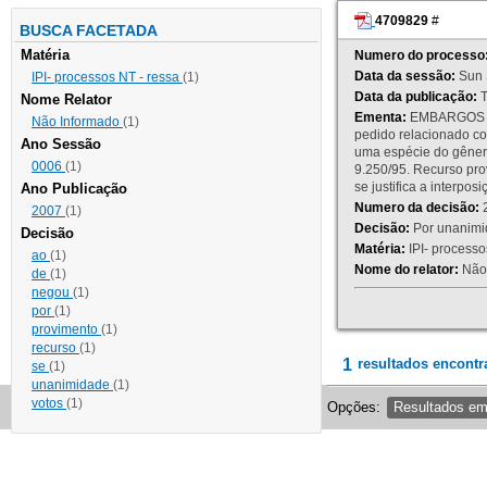
4709829
#
BUSCA FACETADA
Matéria
Numero do processo
Data da sessão:
Sun 
IPI- processos NT - ressa
(1)
Data da publicação:
T
Nome Relator
Ementa:
EMBARGOS DE
Não Informado
(1)
pedido relacionado co
Ano Sessão
uma espécie do gênero
0006
(1)
9.250/95. Recurso p
se justifica a interp
Ano Publicação
Numero da decisão:
2
2007
(1)
Decisão:
Por unanimid
Decisão
Matéria:
IPI- processos
ao
(1)
Nome do relator:
Não 
de
(1)
negou
(1)
por
(1)
provimento
(1)
recurso
(1)
1
resultados encontr
se
(1)
unanimidade
(1)
votos
(1)
Opções:
Resultados e