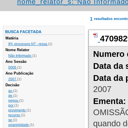
nome_relator_s:"Não Informad
1
resultados encont
BUSCA FACETADA
470982
Matéria
IPI- processos NT - ressa
(1)
Nome Relator
Numero 
Não Informado
(1)
Ano Sessão
Data da 
0006
(1)
Ano Publicação
Data da 
2007
(1)
Decisão
2007
ao
(1)
de
(1)
Ementa:
negou
(1)
por
(1)
OMISSÃO
provimento
(1)
recurso
(1)
se
(1)
quando d
unanimidade
(1)