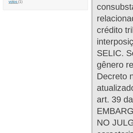
votos
(1)
consubst
relaciona
crédito tr
interpos
SELIC. S
gênero re
Decreto n
atualizad
art. 39 d
EMBARG
NO JULG