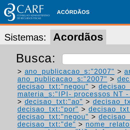
ACÓRDÃOS
Acordãos
Sistemas:
Busca:
>
ano_publicacao_s:"2007"
>
a
ano_publicacao_s:"2007"
>
dec
decisao_txt:"negou"
>
decisao_
materia_s:"IPI- processos NT - r
>
decisao_txt:"ao"
>
decisao_tx
decisao_txt:"por"
>
decisao_txt
decisao_txt:"negou"
>
decisao_
decisao_txt:"de"
>
nome_relato