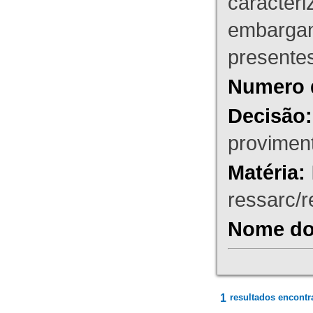
caracteri
embargant
presente
Numero 
Decisão:
proviment
Matéria:
ressarc/re
Nome do 
1
resultados encontr