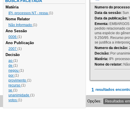
BUSCA FACETADA
Matéria
Numero do processo
Data da sessão:
Sun 
IPI- processos NT - ressa
(1)
Data da publicação:
T
Nome Relator
Ementa:
EMBARGOS DE
Não Informado
(1)
pedido relacionado co
Ano Sessão
uma espécie do gênero
0006
(1)
9.250/95. Recurso p
se justifica a interp
Ano Publicação
Numero da decisão:
2
2007
(1)
Decisão:
Por unanimid
Decisão
Matéria:
IPI- processos
ao
(1)
Nome do relator:
Não 
de
(1)
negou
(1)
por
(1)
provimento
(1)
recurso
(1)
1
resultados encontr
se
(1)
unanimidade
(1)
votos
(1)
Opções:
Resultados e