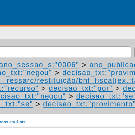
ano_sessao_s:"0006"
>
ano_publica
ao_txt:"negou"
>
decisao_txt:"provi
 ressarc/restituição/bnf_fiscal(ex.:t
t:"recurso"
>
decisao_txt:"por"
>
dec
cisao_txt:"negou"
>
decisao_txt:"se
_txt:"se"
>
decisao_txt:"provimento
rados em 4 ms.