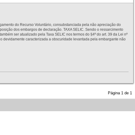
to do Recurso Voluntário, consubstanciada pela não apreciação do
interposição dos embargos de declaração. TAXA SELIC. Sendo o ressarcimento
também ser atualizado pela Taxa SELIC nos termos do §4º do art. 39 da Lei nº
idamente caracterizada a obscuridade levantada pela embargante não
Página
1
de
1