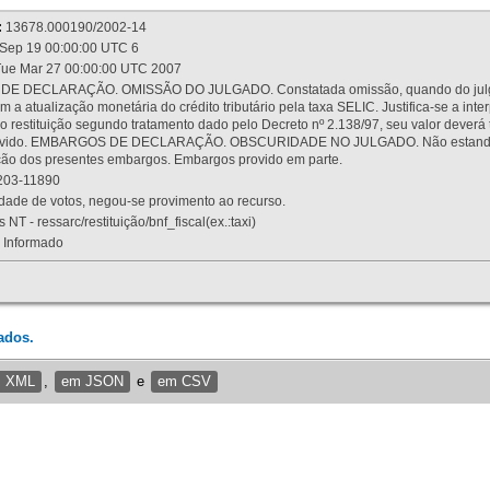
:
13678.000190/2002-14
Sep 19 00:00:00 UTC 6
ue Mar 27 00:00:00 UTC 2007
 DECLARAÇÃO. OMISSÃO DO JULGADO. Constatada omissão, quando do julgamen
m a atualização monetária do crédito tributário pela taxa SELIC. Justifica-se a 
 restituição segundo tratamento dado pelo Decreto nº 2.138/97, seu valor deverá 
rovido. EMBARGOS DE DECLARAÇÃO. OBSCURIDADE NO JULGADO. Não estando dev
osição dos presentes embargos. Embargos provido em parte.
03-11890
ade de votos, negou-se provimento ao recurso.
 NT - ressarc/restituição/bnf_fiscal(ex.:taxi)
Informado
ados.
m XML
,
em JSON
e
em CSV