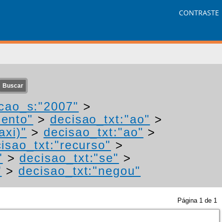
CONTRASTE
cao_s:"2007"
>
mento"
>
decisao_txt:"ao"
>
axi)"
>
decisao_txt:"ao"
>
isao_txt:"recurso"
>
"
>
decisao_txt:"se"
>
"
>
decisao_txt:"negou"
Página
1
de
1