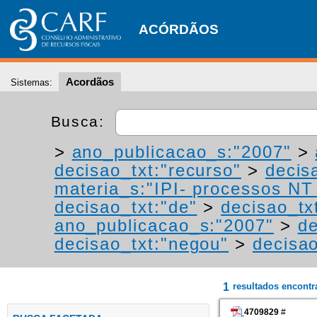
ACÓRDÃOS
Acordãos
Sistemas:
Busca:
>
ano_publicacao_s:"2007"
>
decisao_txt:"recurso"
>
decis
materia_s:"IPI- processos NT -
decisao_txt:"de"
>
decisao_tx
ano_publicacao_s:"2007"
>
de
decisao_txt:"negou"
>
decisao
1
resultados encont
4709829
#