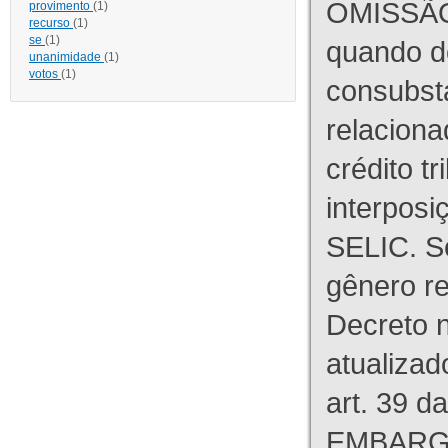
OMISSÃO
provimento
(1)
recurso
(1)
se
(1)
quando d
unanimidade
(1)
votos
(1)
consubst
relaciona
crédito tr
interpos
SELIC. S
gênero re
Decreto n
atualizad
art. 39 d
EMBARG