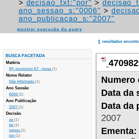
>
decisao_txt:"por"
>
decisao_t
ano_sessao_s:"0006"
>
decisao
ano_publicacao_s:"2007"
mostrar execução da query
1
resultados encont
BUSCA FACETADA
470982
Matéria
IPI- processos NT - ressa
(1)
Nome Relator
Numero 
Não Informado
(1)
Ano Sessão
Data da 
0006
(1)
Ano Publicação
Data da 
2007
(1)
Decisão
2007
ao
(1)
de
(1)
Ementa:
negou
(1)
por
(1)