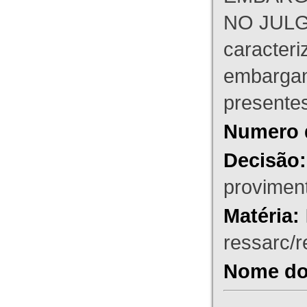
NO JULG
caracteri
embargant
presente
Numero 
Decisão:
proviment
Matéria:
ressarc/re
Nome do 