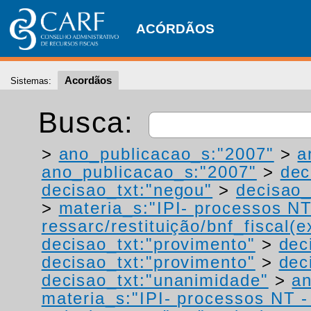
ACÓRDÃOS
Acordãos
Sistemas:
Busca:
>
ano_publicacao_s:"2007"
>
a
ano_publicacao_s:"2007"
>
dec
decisao_txt:"negou"
>
decisao_
>
materia_s:"IPI- processos NT
ressarc/restituição/bnf_fiscal(ex
decisao_txt:"provimento"
>
dec
decisao_txt:"provimento"
>
dec
decisao_txt:"unanimidade"
>
an
materia_s:"IPI- processos NT - r