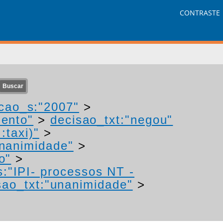
CONTRASTE
cao_s:"2007"
>
mento"
>
decisao_txt:"negou"
:taxi)"
>
unanimidade"
>
o"
>
s:"IPI- processos NT -
sao_txt:"unanimidade"
>