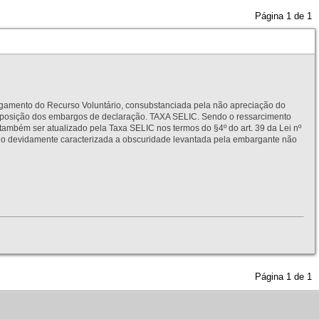
Página
1
de
1
to do Recurso Voluntário, consubstanciada pela não apreciação do
interposição dos embargos de declaração. TAXA SELIC. Sendo o ressarcimento
também ser atualizado pela Taxa SELIC nos termos do §4º do art. 39 da Lei nº
idamente caracterizada a obscuridade levantada pela embargante não
Página
1
de
1