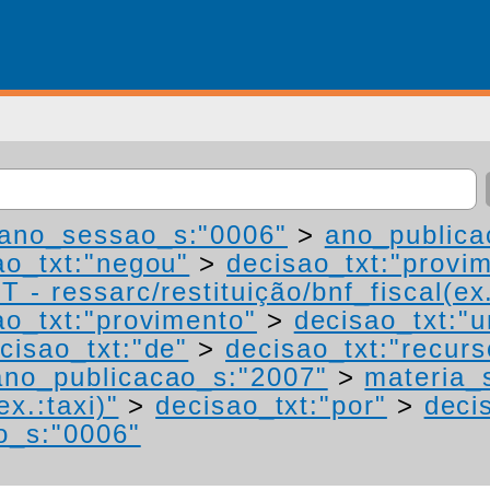
ano_sessao_s:"0006"
>
ano_publica
ao_txt:"negou"
>
decisao_txt:"provi
 - ressarc/restituição/bnf_fiscal(ex.
ao_txt:"provimento"
>
decisao_txt:"
cisao_txt:"de"
>
decisao_txt:"recurs
ano_publicacao_s:"2007"
>
materia_
ex.:taxi)"
>
decisao_txt:"por"
>
deci
o_s:"0006"