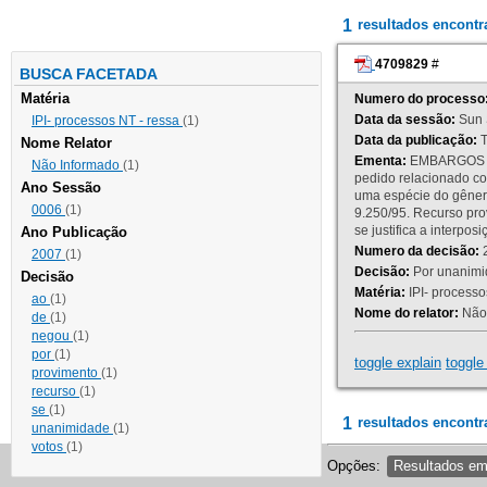
1
resultados encont
4709829
#
BUSCA FACETADA
Matéria
Numero do processo
Data da sessão:
Sun 
IPI- processos NT - ressa
(1)
Data da publicação:
T
Nome Relator
Ementa:
EMBARGOS DE
Não Informado
(1)
pedido relacionado co
Ano Sessão
uma espécie do gênero
0006
(1)
9.250/95. Recurso p
se justifica a interp
Ano Publicação
Numero da decisão:
2
2007
(1)
Decisão:
Por unanimid
Decisão
Matéria:
IPI- processos
ao
(1)
Nome do relator:
Não 
de
(1)
negou
(1)
por
(1)
toggle explain
toggle 
provimento
(1)
recurso
(1)
se
(1)
1
resultados encontr
unanimidade
(1)
votos
(1)
Opções:
Resultados e