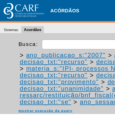
ACÓRDÃOS
Acordãos
Sistemas:
Busca:
>
ano_publicacao_s:"2007"
>
decisao_txt:"recurso"
>
decis
>
materia_s:"IPI- processos NT
decisao_txt:"recurso"
>
decis
decisao_txt:"provimento"
>
de
decisao_txt:"unanimidade"
>
ressarc/restituição/bnf_fiscal(
decisao_txt:"se"
>
ano_sessa
mostrar execução da query