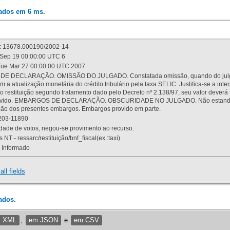
rados em 6 ms.
:
13678.000190/2002-14
Sep 19 00:00:00 UTC 6
ue Mar 27 00:00:00 UTC 2007
 DECLARAÇÃO. OMISSÃO DO JULGADO. Constatada omissão, quando do julgamen
m a atualização monetária do crédito tributário pela taxa SELIC. Justifica-se a 
 restituição segundo tratamento dado pelo Decreto nº 2.138/97, seu valor deverá 
rovido. EMBARGOS DE DECLARAÇÃO. OBSCURIDADE NO JULGADO. Não estando dev
osição dos presentes embargos. Embargos provido em parte.
03-11890
ade de votos, negou-se provimento ao recurso.
 NT - ressarc/restituição/bnf_fiscal(ex.:taxi)
Informado
all fields
ados.
m XML
,
em JSON
e
em CSV