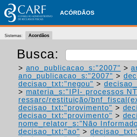
ACÓRDÃOS
Acordãos
Sistemas:
Busca:
>
ano_publicacao_s:"2007"
>
a
ano_publicacao_s:"2007"
>
dec
decisao_txt:"negou"
>
decisao_
>
materia_s:"IPI- processos NT
ressarc/restituição/bnf_fiscal(ex
decisao_txt:"provimento"
>
dec
decisao_txt:"provimento"
>
dec
nome_relator_s:"Não Informad
decisao_txt:"ao"
>
decisao_txt: