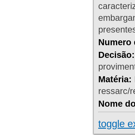
caracteri
embargant
presente
Numero 
Decisão:
proviment
Matéria:
ressarc/re
Nome do 
toggle e