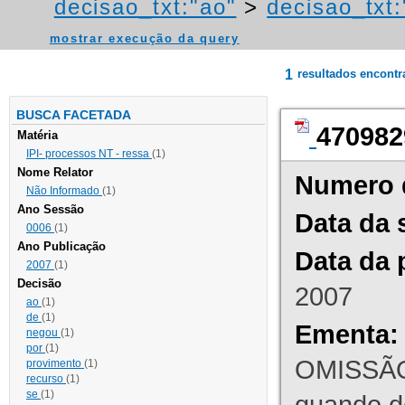
decisao_txt:"ao"
>
decisao_txt:
mostrar execução da query
1
resultados encont
BUSCA FACETADA
470982
Matéria
IPI- processos NT - ressa
(1)
Nome Relator
Numero 
Não Informado
(1)
Ano Sessão
Data da 
0006
(1)
Ano Publicação
Data da 
2007
(1)
Decisão
2007
ao
(1)
de
(1)
Ementa:
negou
(1)
por
(1)
OMISSÃO
provimento
(1)
recurso
(1)
se
(1)
quando d