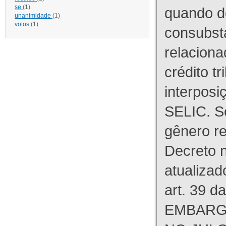
se
(1)
quando d
unanimidade
(1)
votos
(1)
consubst
relaciona
crédito tr
interpos
SELIC. S
gênero re
Decreto n
atualizad
art. 39 d
EMBARG