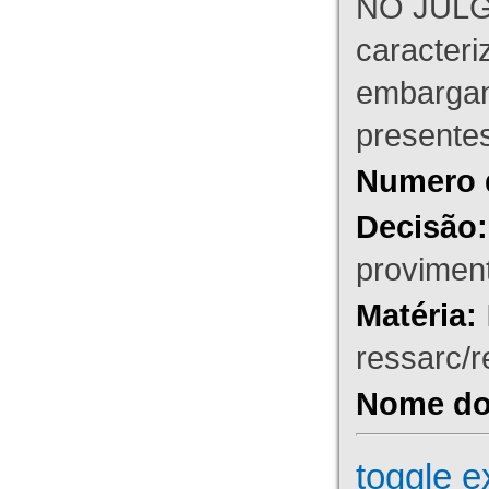
NO JULG
caracteri
embargant
presente
Numero 
Decisão:
proviment
Matéria:
ressarc/re
Nome do 
toggle e