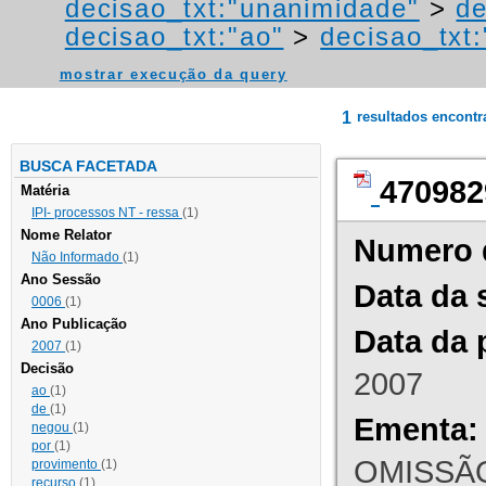
decisao_txt:"unanimidade"
>
de
decisao_txt:"ao"
>
decisao_txt:
mostrar execução da query
1
resultados encont
BUSCA FACETADA
470982
Matéria
IPI- processos NT - ressa
(1)
Nome Relator
Numero 
Não Informado
(1)
Ano Sessão
Data da 
0006
(1)
Ano Publicação
Data da 
2007
(1)
Decisão
2007
ao
(1)
de
(1)
Ementa:
negou
(1)
por
(1)
OMISSÃO
provimento
(1)
recurso
(1)