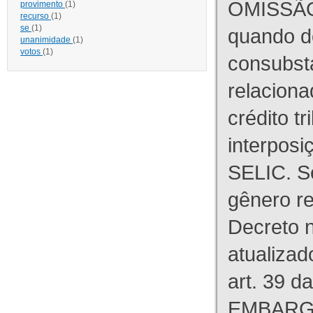
OMISSÃO
provimento
(1)
recurso
(1)
se
(1)
quando d
unanimidade
(1)
votos
(1)
consubst
relaciona
crédito tr
interpos
SELIC. S
gênero re
Decreto n
atualizad
art. 39 d
EMBARG