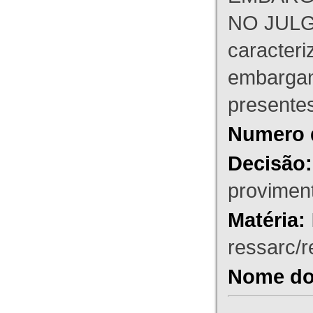
NO JULG
caracteri
embargant
presente
Numero 
Decisão:
proviment
Matéria:
ressarc/re
Nome do 