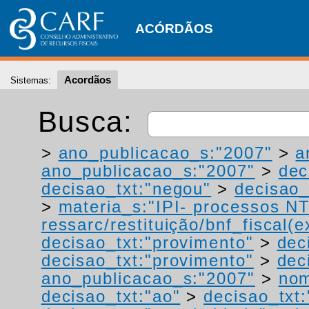
ACÓRDÃOS
Acordãos
Sistemas:
Busca:
>
ano_publicacao_s:"2007"
>
a
ano_publicacao_s:"2007"
>
dec
decisao_txt:"negou"
>
decisao_
>
materia_s:"IPI- processos NT
ressarc/restituição/bnf_fiscal(ex
decisao_txt:"provimento"
>
dec
decisao_txt:"provimento"
>
dec
ano_publicacao_s:"2007"
>
nom
decisao_txt:"ao"
>
decisao_txt: