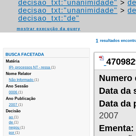
decisao_txt:"unanimidade"
>
de
decisao_txt:"unanimidade"
>
de
decisao_txt:"de"
mostrar execução da query
1
resultados encont
BUSCA FACETADA
470982
Matéria
IPI- processos NT - ressa
(1)
Nome Relator
Numero 
Não Informado
(1)
Ano Sessão
Data da 
0006
(1)
Ano Publicação
Data da 
2007
(1)
Decisão
2007
ao
(1)
de
(1)
Ementa:
negou
(1)
por
(1)