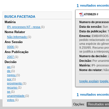
1
resultados encont
4709829
#
BUSCA FACETADA
Matéria
Numero do processo
Data da sessão:
Sun 
IPI- processos NT - ressa
(1)
Data da publicação:
T
Nome Relator
Ementa:
EMBARGOS DE
Não Informado
(1)
pedido relacionado co
Ano Sessão
uma espécie do gênero
0006
(1)
9.250/95. Recurso p
se justifica a interp
Ano Publicação
Numero da decisão:
2
2007
(1)
Decisão:
Por unanimid
Decisão
Matéria:
IPI- processos
ao
(1)
Nome do relator:
Não 
de
(1)
negou
(1)
por
(1)
toggle explain
toggle 
provimento
(1)
recurso
(1)
se
(1)
1
resultados encontr
unanimidade
(1)
votos
(1)
Opções:
Resultados e