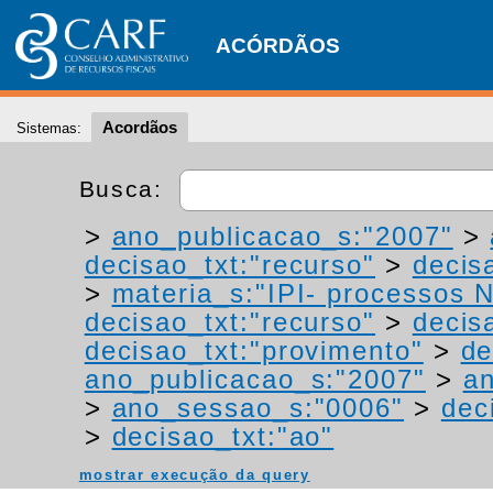
ACÓRDÃOS
Acordãos
Sistemas:
Busca:
>
ano_publicacao_s:"2007"
>
decisao_txt:"recurso"
>
decis
>
materia_s:"IPI- processos NT
decisao_txt:"recurso"
>
decis
decisao_txt:"provimento"
>
de
ano_publicacao_s:"2007"
>
a
>
ano_sessao_s:"0006"
>
dec
>
decisao_txt:"ao"
mostrar execução da query