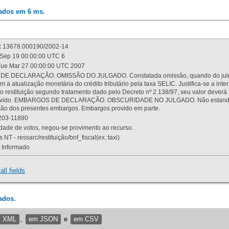
rados em 6 ms.
:
13678.000190/2002-14
Sep 19 00:00:00 UTC 6
ue Mar 27 00:00:00 UTC 2007
 DECLARAÇÃO. OMISSÃO DO JULGADO. Constatada omissão, quando do julgamen
m a atualização monetária do crédito tributário pela taxa SELIC. Justifica-se a 
 restituição segundo tratamento dado pelo Decreto nº 2.138/97, seu valor deverá 
rovido. EMBARGOS DE DECLARAÇÃO. OBSCURIDADE NO JULGADO. Não estando dev
osição dos presentes embargos. Embargos provido em parte.
03-11890
ade de votos, negou-se provimento ao recurso.
 NT - ressarc/restituição/bnf_fiscal(ex.:taxi)
Informado
all fields
ados.
m XML
,
em JSON
e
em CSV