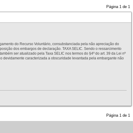
Página
1
de
1
to do Recurso Voluntário, consubstanciada pela não apreciação do
interposição dos embargos de declaração. TAXA SELIC. Sendo o ressarcimento
também ser atualizado pela Taxa SELIC nos termos do §4º do art. 39 da Lei nº
idamente caracterizada a obscuridade levantada pela embargante não
Página
1
de
1