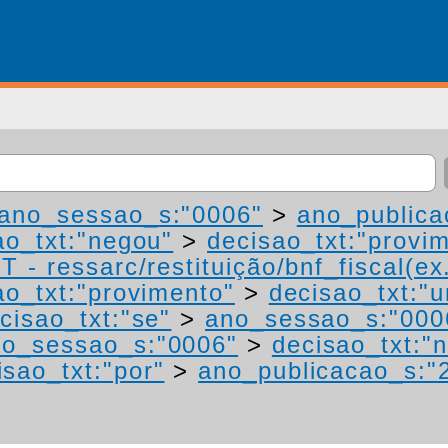
ano_sessao_s:"0006"
>
ano_publica
ao_txt:"negou"
>
decisao_txt:"provi
 - ressarc/restituição/bnf_fiscal(ex.
ao_txt:"provimento"
>
decisao_txt:"
cisao_txt:"se"
>
ano_sessao_s:"000
no_sessao_s:"0006"
>
decisao_txt:"
isao_txt:"por"
>
ano_publicacao_s:"