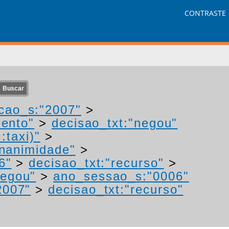
CONTRASTE
cao_s:"2007"
>
mento"
>
decisao_txt:"negou"
:taxi)"
>
unanimidade"
>
6"
>
decisao_txt:"recurso"
>
negou"
>
ano_sessao_s:"0006"
2007"
>
decisao_txt:"recurso"