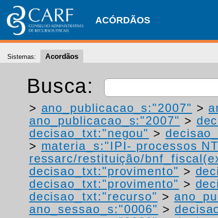
ACÓRDÃOS
Acordãos
Sistemas:
Busca:
>
ano_publicacao_s:"2007"
>
a
ano_publicacao_s:"2007"
>
dec
decisao_txt:"negou"
>
decisao_
>
materia_s:"IPI- processos NT
ressarc/restituição/bnf_fiscal(ex
decisao_txt:"provimento"
>
dec
decisao_txt:"provimento"
>
dec
decisao_txt:"recurso"
>
ano_pu
ano_sessao_s:"0006"
>
decisa