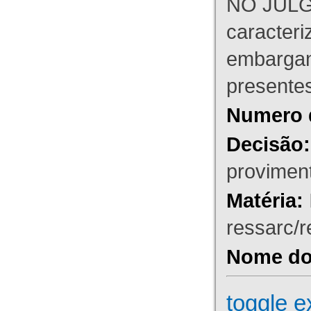
NO JULG
caracteri
embargant
presente
Numero 
Decisão:
proviment
Matéria:
ressarc/re
Nome do 
toggle e