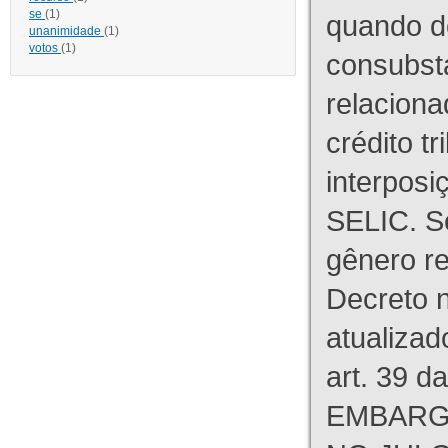
se
(1)
quando d
unanimidade
(1)
votos
(1)
consubst
relaciona
crédito tr
interpos
SELIC. S
gênero re
Decreto n
atualizad
art. 39 d
EMBARG