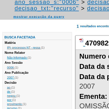
ano_sessao_s:"0006"
>
decisao
decisao_txt:"recurso"
>
decisao
mostrar execução da query
1
resultados encont
BUSCA FACETADA
470982
Matéria
IPI- processos NT - ressa
(1)
Nome Relator
Numero 
Não Informado
(1)
Ano Sessão
Data da 
0006
(1)
Ano Publicação
Data da 
2007
(1)
Decisão
2007
ao
(1)
de
(1)
Ementa:
negou
(1)
por
(1)
OMISSÃO
provimento
(1)
recurso
(1)