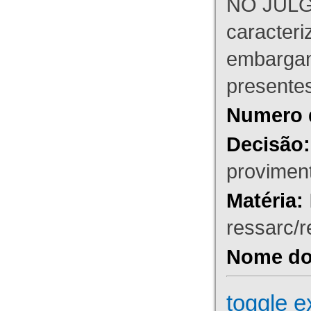
NO JULG
caracteri
embargant
presente
Numero 
Decisão:
proviment
Matéria:
ressarc/re
Nome do 
toggle e