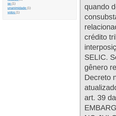
se
(1)
quando d
unanimidade
(1)
votos
(1)
consubst
relaciona
crédito tr
interpos
SELIC. S
gênero re
Decreto n
atualizad
art. 39 d
EMBARG