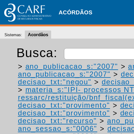
ACÓRDÃOS
Acordãos
Sistemas:
Busca:
>
ano_publicacao_s:"2007"
>
a
ano_publicacao_s:"2007"
>
dec
decisao_txt:"negou"
>
decisao_
>
materia_s:"IPI- processos NT
ressarc/restituição/bnf_fiscal(ex
decisao_txt:"provimento"
>
dec
decisao_txt:"provimento"
>
dec
decisao_txt:"recurso"
>
ano_pu
ano_sessao_s:"0006"
>
decisa