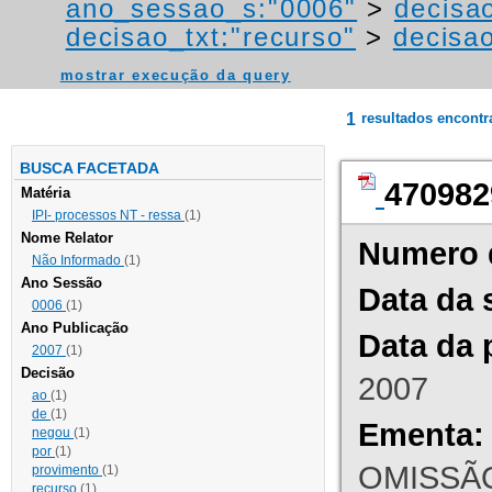
ano_sessao_s:"0006"
>
decisao
decisao_txt:"recurso"
>
decisao
mostrar execução da query
1
resultados encont
BUSCA FACETADA
470982
Matéria
IPI- processos NT - ressa
(1)
Nome Relator
Numero 
Não Informado
(1)
Ano Sessão
Data da 
0006
(1)
Ano Publicação
Data da 
2007
(1)
Decisão
2007
ao
(1)
de
(1)
Ementa:
negou
(1)
por
(1)
OMISSÃO
provimento
(1)
recurso
(1)