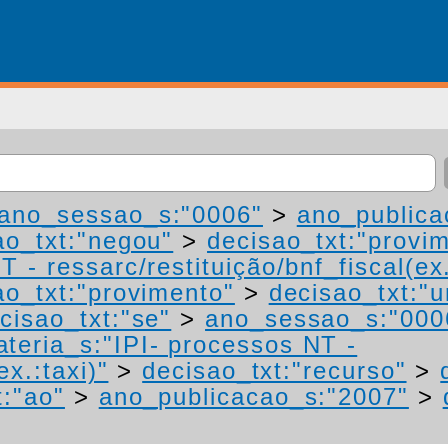
ano_sessao_s:"0006"
>
ano_publica
ao_txt:"negou"
>
decisao_txt:"provi
 - ressarc/restituição/bnf_fiscal(ex.
ao_txt:"provimento"
>
decisao_txt:"
cisao_txt:"se"
>
ano_sessao_s:"000
teria_s:"IPI- processos NT -
ex.:taxi)"
>
decisao_txt:"recurso"
>
t:"ao"
>
ano_publicacao_s:"2007"
>