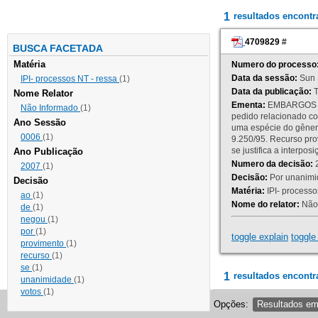
1
resultados encont
4709829
#
BUSCA FACETADA
Matéria
Numero do processo
Data da sessão:
Sun 
IPI- processos NT - ressa
(1)
Data da publicação:
T
Nome Relator
Ementa:
EMBARGOS DE
Não Informado
(1)
pedido relacionado co
Ano Sessão
uma espécie do gênero
0006
(1)
9.250/95. Recurso p
se justifica a interp
Ano Publicação
Numero da decisão:
2
2007
(1)
Decisão:
Por unanimid
Decisão
Matéria:
IPI- processos
ao
(1)
Nome do relator:
Não 
de
(1)
negou
(1)
por
(1)
toggle explain
toggle 
provimento
(1)
recurso
(1)
se
(1)
1
resultados encontr
unanimidade
(1)
votos
(1)
Opções:
Resultados e