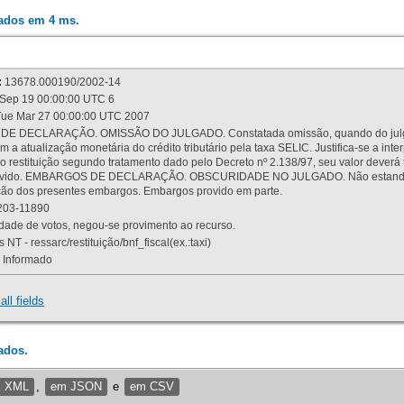
rados em 4 ms.
:
13678.000190/2002-14
Sep 19 00:00:00 UTC 6
ue Mar 27 00:00:00 UTC 2007
 DECLARAÇÃO. OMISSÃO DO JULGADO. Constatada omissão, quando do julgamen
m a atualização monetária do crédito tributário pela taxa SELIC. Justifica-se a 
 restituição segundo tratamento dado pelo Decreto nº 2.138/97, seu valor deverá 
rovido. EMBARGOS DE DECLARAÇÃO. OBSCURIDADE NO JULGADO. Não estando dev
osição dos presentes embargos. Embargos provido em parte.
03-11890
ade de votos, negou-se provimento ao recurso.
 NT - ressarc/restituição/bnf_fiscal(ex.:taxi)
Informado
all fields
ados.
m XML
,
em JSON
e
em CSV