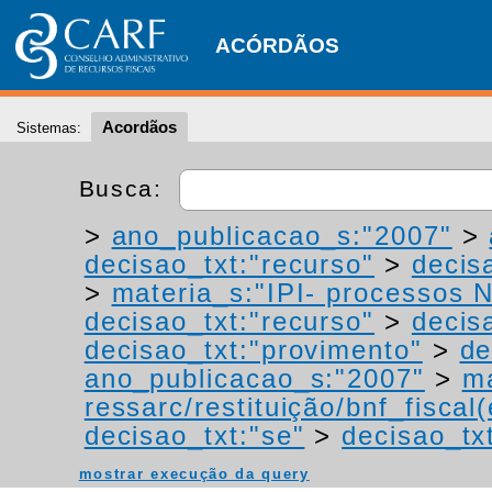
ACÓRDÃOS
Acordãos
Sistemas:
Busca:
>
ano_publicacao_s:"2007"
>
decisao_txt:"recurso"
>
decis
>
materia_s:"IPI- processos NT
decisao_txt:"recurso"
>
decis
decisao_txt:"provimento"
>
de
ano_publicacao_s:"2007"
>
ma
ressarc/restituição/bnf_fiscal(
decisao_txt:"se"
>
decisao_tx
mostrar execução da query