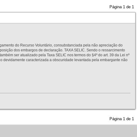
Página
1
de
1
to do Recurso Voluntário, consubstanciada pela não apreciação do
interposição dos embargos de declaração. TAXA SELIC. Sendo o ressarcimento
também ser atualizado pela Taxa SELIC nos termos do §4º do art. 39 da Lei nº
idamente caracterizada a obscuridade levantada pela embargante não
Página
1
de
1