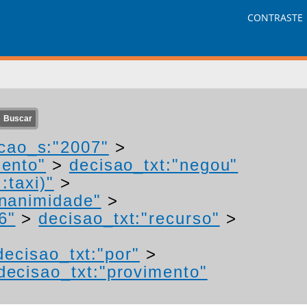
CONTRASTE
cao_s:"2007"
>
mento"
>
decisao_txt:"negou"
:taxi)"
>
unanimidade"
>
6"
>
decisao_txt:"recurso"
>
decisao_txt:"por"
>
decisao_txt:"provimento"