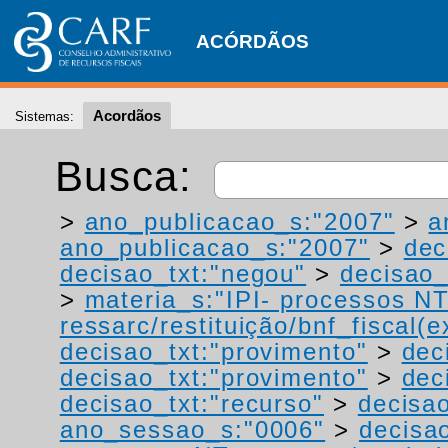
ACÓRDÃOS
Acordãos
Sistemas:
Busca:
>
ano_publicacao_s:"2007"
>
a
ano_publicacao_s:"2007"
>
dec
decisao_txt:"negou"
>
decisao_
>
materia_s:"IPI- processos NT
ressarc/restituição/bnf_fiscal(ex
decisao_txt:"provimento"
>
dec
decisao_txt:"provimento"
>
dec
decisao_txt:"recurso"
>
decisao
ano_sessao_s:"0006"
>
decisa