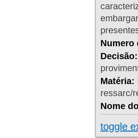
caracteri
embargant
presente
Numero 
Decisão:
proviment
Matéria:
ressarc/re
Nome do 
toggle e