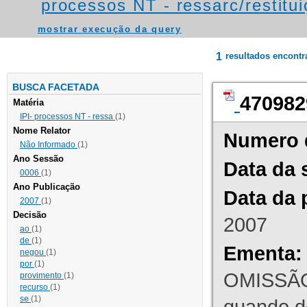
processos NT - ressarc/restituiç
mostrar execução da query
1
resultados encont
BUSCA FACETADA
470982
Matéria
IPI- processos NT - ressa
(1)
Nome Relator
Numero 
Não Informado
(1)
Ano Sessão
Data da 
0006
(1)
Ano Publicação
Data da 
2007
(1)
Decisão
2007
ao
(1)
de
(1)
Ementa:
negou
(1)
por
(1)
OMISSÃO
provimento
(1)
recurso
(1)
se
(1)
quando d