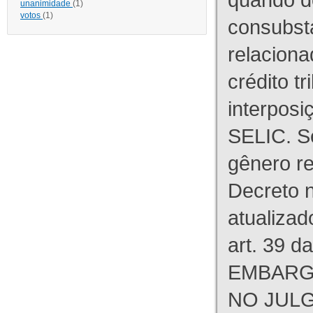
unanimidade
(1)
votos
(1)
consubst
relaciona
crédito tr
interpos
SELIC. S
gênero re
Decreto n
atualizad
art. 39 d
EMBARG
NO JULG