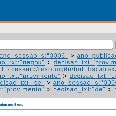
ano_sessao_s:"0006"
>
ano_publica
ao_txt:"negou"
>
decisao_txt:"provi
 - ressarc/restituição/bnf_fiscal(ex.
ao_txt:"provimento"
>
decisao_txt:"
cisao_txt:"se"
>
ano_sessao_s:"000
t:"provimento"
>
decisao_txt:"de"
>
rados em 4 ms.