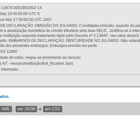
:
13678.000190/2002-14
Sep 19 00:00:00 UTC 6
ue Mar 27 00:00:00 UTC 2007
 DECLARAÇÃO. OMISSÃO DO JULGADO. Constatada omissão, quando do julgamen
m a atualização monetária do crédito tributário pela taxa SELIC. Justifica-se a 
 restituição segundo tratamento dado pelo Decreto nº 2.138/97, seu valor deverá 
rovido. EMBARGOS DE DECLARAÇÃO. OBSCURIDADE NO JULGADO. Não estando dev
osição dos presentes embargos. Embargos provido em parte.
03-11890
ade de votos, negou-se provimento ao recurso.
 NT - ressarc/restituição/bnf_fiscal(ex.:taxi)
Informado
ados.
m XML
,
em JSON
e
em CSV