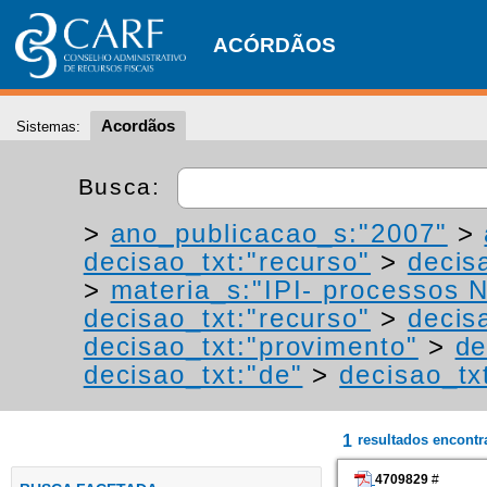
ACÓRDÃOS
Acordãos
Sistemas:
Busca:
>
ano_publicacao_s:"2007"
>
decisao_txt:"recurso"
>
decis
>
materia_s:"IPI- processos NT
decisao_txt:"recurso"
>
decis
decisao_txt:"provimento"
>
de
decisao_txt:"de"
>
decisao_tx
1
resultados encont
4709829
#