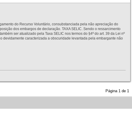
to do Recurso Voluntário, consubstanciada pela não apreciação do
interposição dos embargos de declaração. TAXA SELIC. Sendo o ressarcimento
também ser atualizado pela Taxa SELIC nos termos do §4º do art. 39 da Lei nº
idamente caracterizada a obscuridade levantada pela embargante não
Página
1
de
1