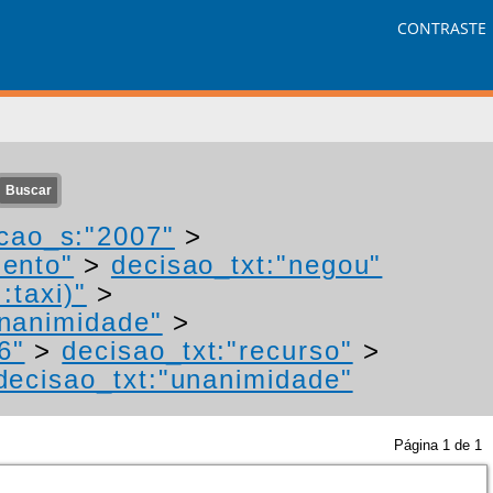
CONTRASTE
cao_s:"2007"
>
mento"
>
decisao_txt:"negou"
:taxi)"
>
unanimidade"
>
6"
>
decisao_txt:"recurso"
>
decisao_txt:"unanimidade"
Página
1
de
1