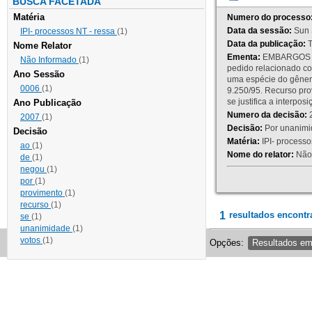
BUSCA FACETADA
Matéria
Numero do processo
Data da sessão:
Sun 
IPI- processos NT - ressa
(1)
Data da publicação:
T
Nome Relator
Ementa:
EMBARGOS DE
Não Informado
(1)
pedido relacionado co
Ano Sessão
uma espécie do gênero
0006
(1)
9.250/95. Recurso p
se justifica a interp
Ano Publicação
Numero da decisão:
2
2007
(1)
Decisão:
Por unanimid
Decisão
Matéria:
IPI- processos
ao
(1)
Nome do relator:
Não 
de
(1)
negou
(1)
por
(1)
provimento
(1)
recurso
(1)
1
resultados encontr
se
(1)
unanimidade
(1)
votos
(1)
Opções:
Resultados e