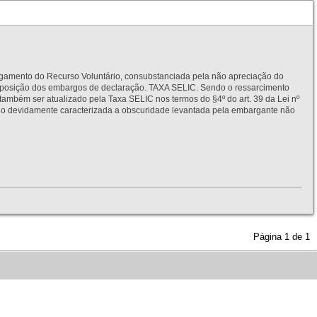
to do Recurso Voluntário, consubstanciada pela não apreciação do
interposição dos embargos de declaração. TAXA SELIC. Sendo o ressarcimento
também ser atualizado pela Taxa SELIC nos termos do §4º do art. 39 da Lei nº
idamente caracterizada a obscuridade levantada pela embargante não
Página
1
de
1