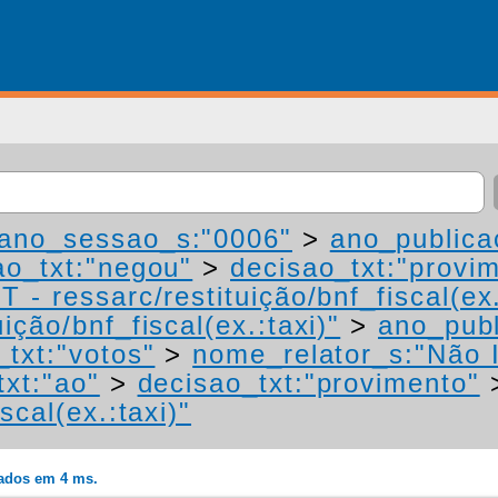
ano_sessao_s:"0006"
>
ano_publica
ao_txt:"negou"
>
decisao_txt:"provi
 - ressarc/restituição/bnf_fiscal(ex.
ição/bnf_fiscal(ex.:taxi)"
>
ano_publ
_txt:"votos"
>
nome_relator_s:"Não 
txt:"ao"
>
decisao_txt:"provimento"
scal(ex.:taxi)"
rados em 4 ms.