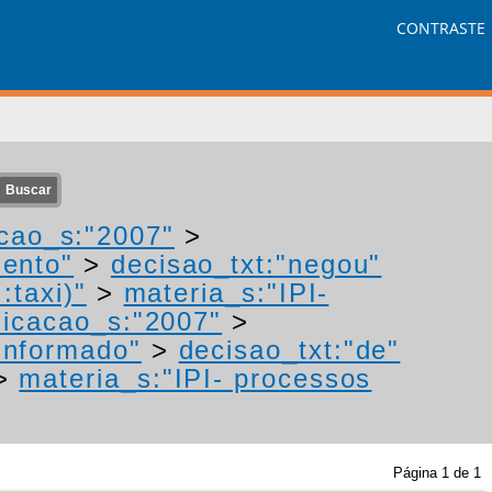
CONTRASTE
cao_s:"2007"
>
mento"
>
decisao_txt:"negou"
:taxi)"
>
materia_s:"IPI-
icacao_s:"2007"
>
Informado"
>
decisao_txt:"de"
>
materia_s:"IPI- processos
Página
1
de
1