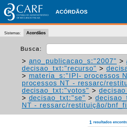
ACÓRDÃOS
Acordãos
Sistemas:
Busca:
>
ano_publicacao_s:"2007"
>
decisao_txt:"recurso"
>
decis
>
materia_s:"IPI- processos NT
processos NT - ressarc/restitu
decisao_txt:"votos"
>
decisao
>
decisao_txt:"se"
>
decisao_
NT - ressarc/restituição/bnf_fi
1
resultados encont