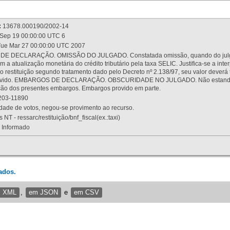
:
13678.000190/2002-14
Sep 19 00:00:00 UTC 6
ue Mar 27 00:00:00 UTC 2007
 DECLARAÇÃO. OMISSÃO DO JULGADO. Constatada omissão, quando do julgamen
m a atualização monetária do crédito tributário pela taxa SELIC. Justifica-se a 
 restituição segundo tratamento dado pelo Decreto nº 2.138/97, seu valor deverá 
rovido. EMBARGOS DE DECLARAÇÃO. OBSCURIDADE NO JULGADO. Não estando dev
osição dos presentes embargos. Embargos provido em parte.
03-11890
ade de votos, negou-se provimento ao recurso.
 NT - ressarc/restituição/bnf_fiscal(ex.:taxi)
Informado
ados.
m XML
,
em JSON
e
em CSV