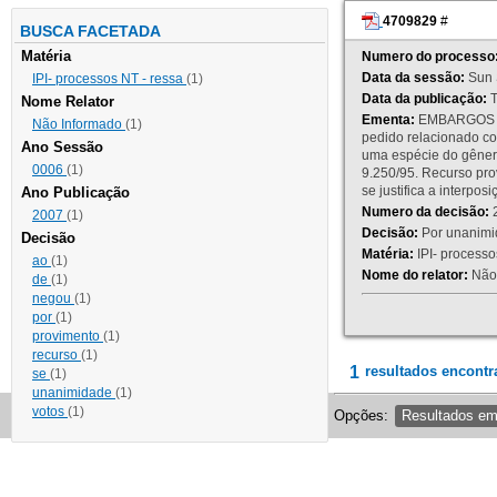
4709829
#
BUSCA FACETADA
Matéria
Numero do processo
Data da sessão:
Sun 
IPI- processos NT - ressa
(1)
Data da publicação:
T
Nome Relator
Ementa:
EMBARGOS DE
Não Informado
(1)
pedido relacionado co
Ano Sessão
uma espécie do gênero
0006
(1)
9.250/95. Recurso p
se justifica a interp
Ano Publicação
Numero da decisão:
2
2007
(1)
Decisão:
Por unanimid
Decisão
Matéria:
IPI- processos
ao
(1)
Nome do relator:
Não 
de
(1)
negou
(1)
por
(1)
provimento
(1)
recurso
(1)
1
resultados encontr
se
(1)
unanimidade
(1)
votos
(1)
Opções:
Resultados e