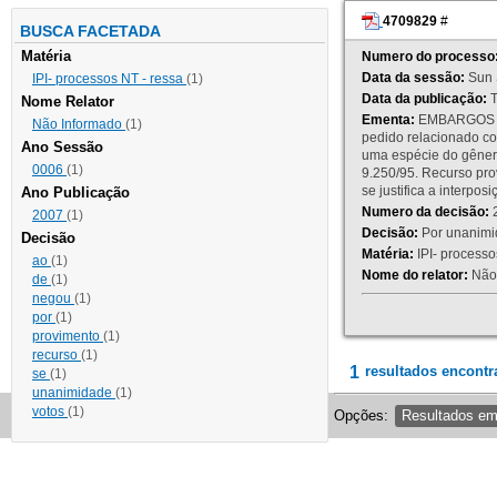
4709829
#
BUSCA FACETADA
Matéria
Numero do processo
Data da sessão:
Sun 
IPI- processos NT - ressa
(1)
Data da publicação:
T
Nome Relator
Ementa:
EMBARGOS DE
Não Informado
(1)
pedido relacionado co
Ano Sessão
uma espécie do gênero
0006
(1)
9.250/95. Recurso p
se justifica a interp
Ano Publicação
Numero da decisão:
2
2007
(1)
Decisão:
Por unanimid
Decisão
Matéria:
IPI- processos
ao
(1)
Nome do relator:
Não 
de
(1)
negou
(1)
por
(1)
provimento
(1)
recurso
(1)
1
resultados encontr
se
(1)
unanimidade
(1)
votos
(1)
Opções:
Resultados e