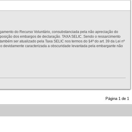
to do Recurso Voluntário, consubstanciada pela não apreciação do
interposição dos embargos de declaração. TAXA SELIC. Sendo o ressarcimento
também ser atualizado pela Taxa SELIC nos termos do §4º do art. 39 da Lei nº
idamente caracterizada a obscuridade levantada pela embargante não
Página
1
de
1