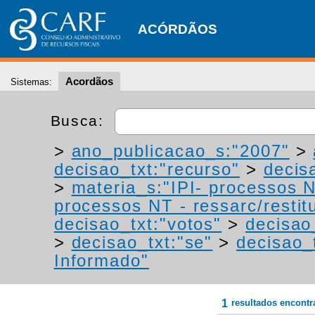
ACÓRDÃOS
Acordãos
Sistemas:
Busca:
>
ano_publicacao_s:"2007"
>
decisao_txt:"recurso"
>
decis
>
materia_s:"IPI- processos NT
processos NT - ressarc/restitu
decisao_txt:"votos"
>
decisao
>
decisao_txt:"se"
>
decisao_
Informado"
1
resultados encont