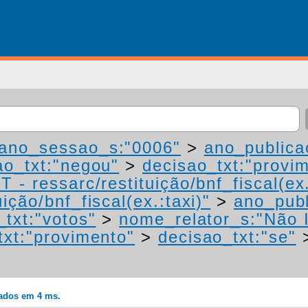
ano_sessao_s:"0006"
>
ano_publica
ao_txt:"negou"
>
decisao_txt:"provi
 - ressarc/restituição/bnf_fiscal(ex.
ição/bnf_fiscal(ex.:taxi)"
>
ano_publ
_txt:"votos"
>
nome_relator_s:"Não 
txt:"provimento"
>
decisao_txt:"se"
rados em 4 ms.