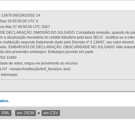
:
13678.000190/2002-14
Sep 19 00:00:00 UTC 6
ue Mar 27 00:00:00 UTC 2007
 DECLARAÇÃO. OMISSÃO DO JULGADO. Constatada omissão, quando do julgamen
m a atualização monetária do crédito tributário pela taxa SELIC. Justifica-se a 
 restituição segundo tratamento dado pelo Decreto nº 2.138/97, seu valor deverá 
rovido. EMBARGOS DE DECLARAÇÃO. OBSCURIDADE NO JULGADO. Não estando dev
osição dos presentes embargos. Embargos provido em parte.
03-11890
ade de votos, negou-se provimento ao recurso.
 NT - ressarc/restituição/bnf_fiscal(ex.:taxi)
Informado
ados.
m XML
,
em JSON
e
em CSV