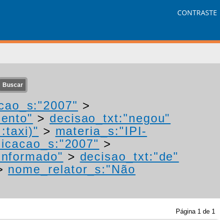
CONTRASTE
cao_s:"2007"
>
mento"
>
decisao_txt:"negou"
:taxi)"
>
materia_s:"IPI-
icacao_s:"2007"
>
Informado"
>
decisao_txt:"de"
>
nome_relator_s:"Não
Página
1
de
1