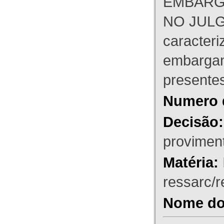
EMBARG
NO JULG
caracteri
embargant
presente
Numero 
Decisão:
proviment
Matéria:
ressarc/re
Nome do 