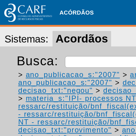
ACÓRDÃOS
Acordãos
Sistemas:
Busca:
>
ano_publicacao_s:"2007"
>
a
ano_publicacao_s:"2007"
>
dec
decisao_txt:"negou"
>
decisao_
>
materia_s:"IPI- processos NT
ressarc/restituição/bnf_fiscal(ex
- ressarc/restituição/bnf_fiscal(
NT - ressarc/restituição/bnf_fis
decisao_txt:"provimento"
>
ano