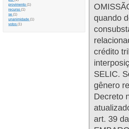
OMISSÃO
provimento
(1)
recurso
(1)
se
(1)
quando d
unanimidade
(1)
votos
(1)
consubst
relaciona
crédito tr
interpos
SELIC. S
gênero re
Decreto n
atualizad
art. 39 d