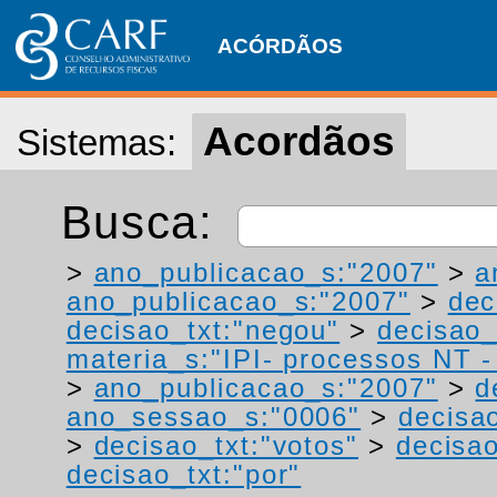
ACÓRDÃOS
Acordãos
Sistemas:
Busca:
>
ano_publicacao_s:"2007"
>
a
ano_publicacao_s:"2007"
>
dec
decisao_txt:"negou"
>
decisao_
materia_s:"IPI- processos NT - r
>
ano_publicacao_s:"2007"
>
d
ano_sessao_s:"0006"
>
decisao
>
decisao_txt:"votos"
>
decisao
decisao_txt:"por"