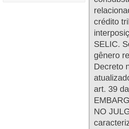
relaciona
crédito tr
interpos
SELIC. S
gênero re
Decreto n
atualizad
art. 39 d
EMBARG
NO JULG
caracteri