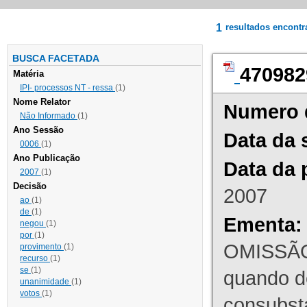
1
resultados encont
BUSCA FACETADA
470982
Matéria
IPI- processos NT - ressa
(1)
Nome Relator
Numero 
Não Informado
(1)
Ano Sessão
Data da 
0006
(1)
Ano Publicação
Data da 
2007
(1)
Decisão
2007
ao
(1)
de
(1)
Ementa:
negou
(1)
por
(1)
OMISSÃO
provimento
(1)
recurso
(1)
se
(1)
quando d
unanimidade
(1)
votos
(1)
consubst