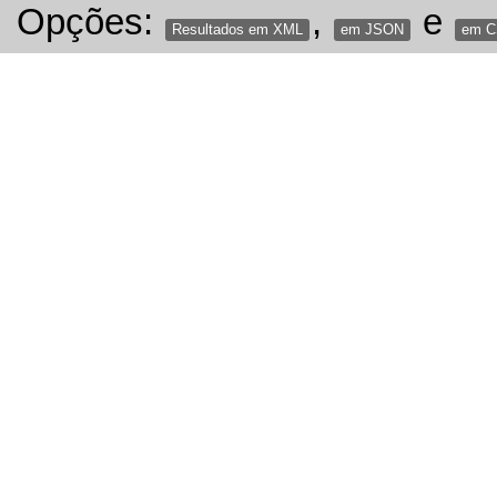
Opções:
,
e
Resultados em XML
em JSON
em 