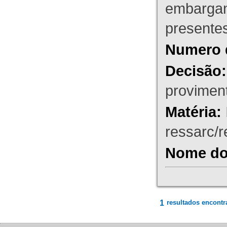
embargant
presente
Numero 
Decisão:
proviment
Matéria:
ressarc/re
Nome do 
1
resultados encontr