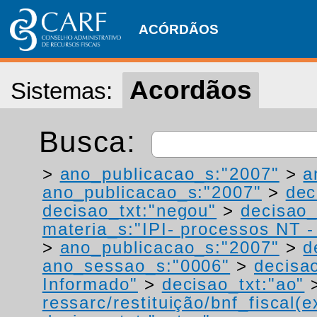
ACÓRDÃOS
Acordãos
Sistemas:
Busca:
>
ano_publicacao_s:"2007"
>
a
ano_publicacao_s:"2007"
>
dec
decisao_txt:"negou"
>
decisao_
materia_s:"IPI- processos NT - r
>
ano_publicacao_s:"2007"
>
d
ano_sessao_s:"0006"
>
decisao
Informado"
>
decisao_txt:"ao"
ressarc/restituição/bnf_fiscal(ex