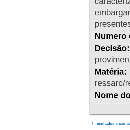
caracteri
embargant
presente
Numero 
Decisão:
proviment
Matéria:
ressarc/re
Nome do 
1
resultados encontr