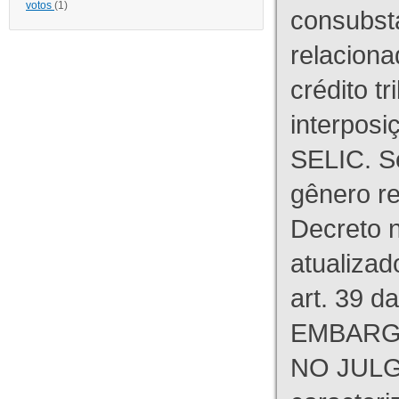
votos
(1)
consubst
relaciona
crédito tr
interpos
SELIC. S
gênero re
Decreto n
atualizad
art. 39 d
EMBARG
NO JULG