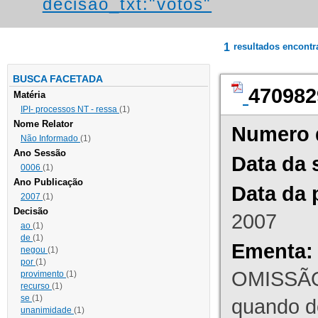
decisao_txt:"votos"
1
resultados encont
BUSCA FACETADA
470982
Matéria
IPI- processos NT - ressa
(1)
Nome Relator
Numero 
Não Informado
(1)
Ano Sessão
Data da 
0006
(1)
Ano Publicação
Data da 
2007
(1)
Decisão
2007
ao
(1)
de
(1)
Ementa:
negou
(1)
por
(1)
OMISSÃO
provimento
(1)
recurso
(1)
se
(1)
quando d
unanimidade
(1)