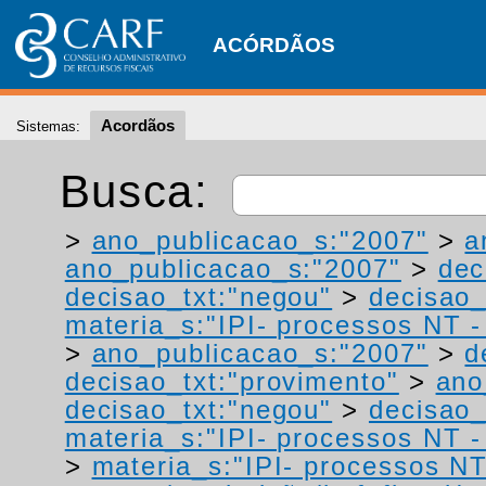
ACÓRDÃOS
Acordãos
Sistemas:
Busca:
>
ano_publicacao_s:"2007"
>
a
ano_publicacao_s:"2007"
>
dec
decisao_txt:"negou"
>
decisao_
materia_s:"IPI- processos NT - r
>
ano_publicacao_s:"2007"
>
d
decisao_txt:"provimento"
>
ano
decisao_txt:"negou"
>
decisao_
materia_s:"IPI- processos NT - r
>
materia_s:"IPI- processos NT