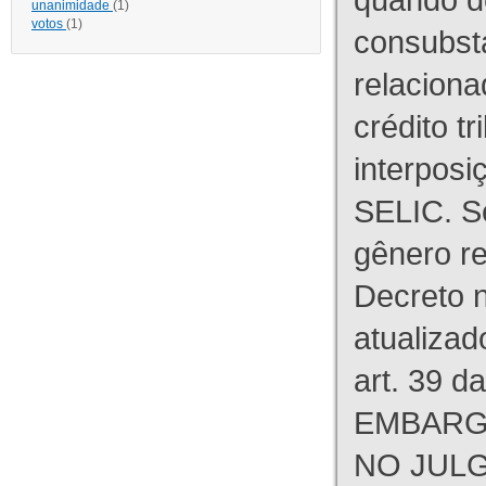
unanimidade
(1)
votos
(1)
consubst
relaciona
crédito tr
interpos
SELIC. S
gênero re
Decreto n
atualizad
art. 39 d
EMBARG
NO JULG