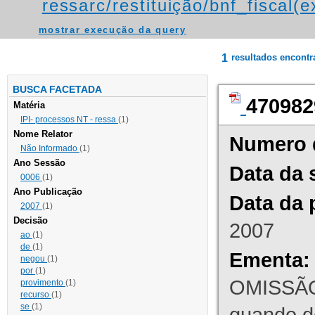
ressarc/restituição/bnf_fiscal(ex
mostrar execução da query
1
resultados encont
BUSCA FACETADA
470982
Matéria
IPI- processos NT - ressa
(1)
Nome Relator
Numero 
Não Informado
(1)
Ano Sessão
Data da 
0006
(1)
Ano Publicação
Data da 
2007
(1)
Decisão
2007
ao
(1)
de
(1)
Ementa:
negou
(1)
por
(1)
OMISSÃO
provimento
(1)
recurso
(1)
se
(1)
quando d