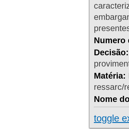
caracteri
embargant
presente
Numero 
Decisão:
proviment
Matéria:
ressarc/re
Nome do 
toggle e