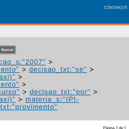
CONTRASTE
cao_s:"2007"
>
mento"
>
decisao_txt:"se"
>
axi)"
>
mento"
>
curso"
>
decisao_txt:"por"
>
axi)"
>
materia_s:"IPI-
txt:"provimento"
Página
1
de
1