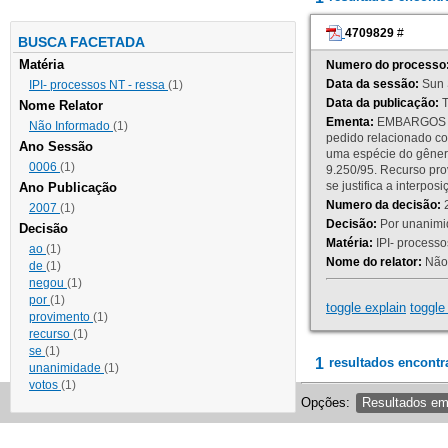
4709829
#
BUSCA FACETADA
Matéria
Numero do processo
Data da sessão:
Sun 
IPI- processos NT - ressa
(1)
Data da publicação:
T
Nome Relator
Ementa:
EMBARGOS DE
Não Informado
(1)
pedido relacionado co
Ano Sessão
uma espécie do gênero
0006
(1)
9.250/95. Recurso p
se justifica a interp
Ano Publicação
Numero da decisão:
2
2007
(1)
Decisão:
Por unanimid
Decisão
Matéria:
IPI- processos
ao
(1)
Nome do relator:
Não 
de
(1)
negou
(1)
por
(1)
toggle explain
toggle 
provimento
(1)
recurso
(1)
se
(1)
1
resultados encontr
unanimidade
(1)
votos
(1)
Opções:
Resultados e