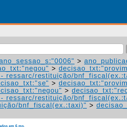
ano_sessao_s:"0006"
>
ano_publica
ao_txt:"negou"
>
decisao_txt:"provi
 ressarc/restituição/bnf_fiscal(ex.:t
cisao_txt:"se"
>
decisao_txt:"provi
cisao_txt:"negou"
>
decisao_txt:"re
 ressarc/restituição/bnf_fiscal(ex.:t
ição/bnf_fiscal(ex.:taxi)"
>
decisao_
rados em 6 ms.