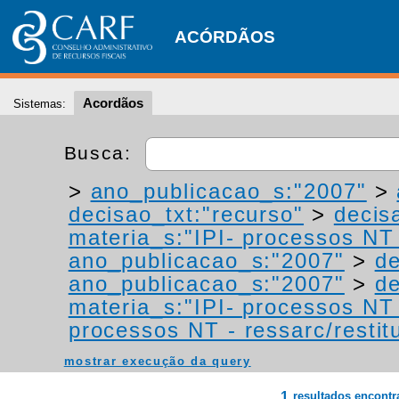
ACÓRDÃOS
Acordãos
Sistemas:
Busca:
>
ano_publicacao_s:"2007"
>
decisao_txt:"recurso"
>
decis
materia_s:"IPI- processos NT -
ano_publicacao_s:"2007"
>
de
ano_publicacao_s:"2007"
>
de
materia_s:"IPI- processos NT -
processos NT - ressarc/restitu
mostrar execução da query
1
resultados encont