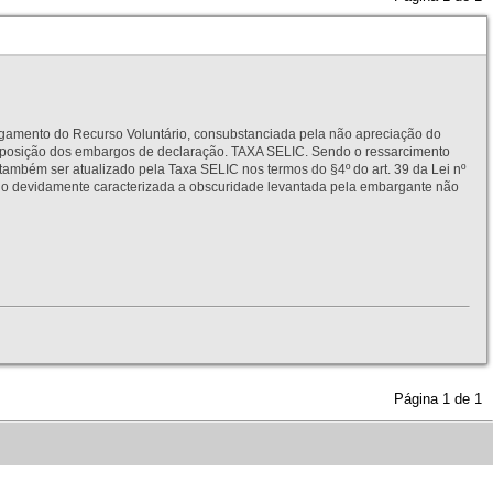
to do Recurso Voluntário, consubstanciada pela não apreciação do
interposição dos embargos de declaração. TAXA SELIC. Sendo o ressarcimento
também ser atualizado pela Taxa SELIC nos termos do §4º do art. 39 da Lei nº
idamente caracterizada a obscuridade levantada pela embargante não
Página
1
de
1