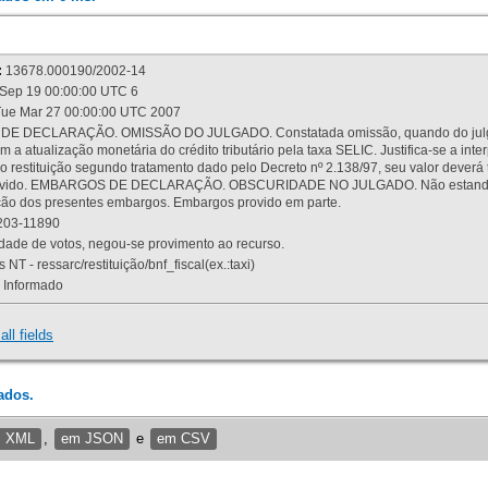
:
13678.000190/2002-14
Sep 19 00:00:00 UTC 6
ue Mar 27 00:00:00 UTC 2007
 DECLARAÇÃO. OMISSÃO DO JULGADO. Constatada omissão, quando do julgamen
m a atualização monetária do crédito tributário pela taxa SELIC. Justifica-se a 
 restituição segundo tratamento dado pelo Decreto nº 2.138/97, seu valor deverá 
rovido. EMBARGOS DE DECLARAÇÃO. OBSCURIDADE NO JULGADO. Não estando dev
osição dos presentes embargos. Embargos provido em parte.
03-11890
ade de votos, negou-se provimento ao recurso.
 NT - ressarc/restituição/bnf_fiscal(ex.:taxi)
Informado
all fields
ados.
m XML
,
em JSON
e
em CSV