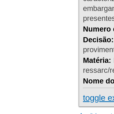
embargant
presente
Numero 
Decisão:
proviment
Matéria:
ressarc/re
Nome do 
toggle e