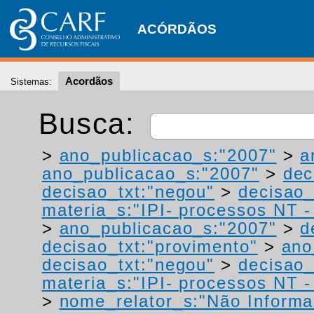
ACÓRDÃOS
Acordãos
Sistemas:
Busca:
>
ano_publicacao_s:"2007"
>
a
ano_publicacao_s:"2007"
>
dec
decisao_txt:"negou"
>
decisao_
materia_s:"IPI- processos NT - r
>
ano_publicacao_s:"2007"
>
d
decisao_txt:"provimento"
>
ano
decisao_txt:"negou"
>
decisao_
materia_s:"IPI- processos NT - r
>
nome_relator_s:"Não Informa