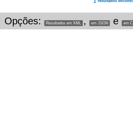
1
resultados encontr
Opções:
,
e
Resultados em XML
em JSON
em 