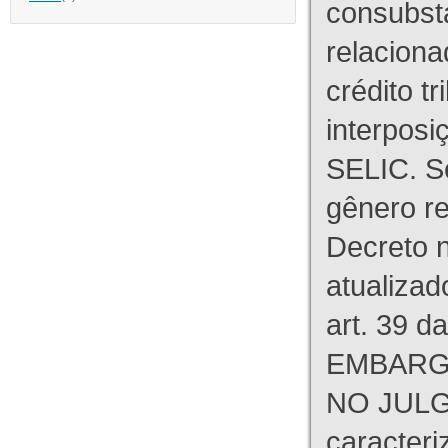
consubst
relaciona
crédito tr
interpos
SELIC. S
gênero re
Decreto n
atualizad
art. 39 d
EMBARG
NO JULG
caracteri