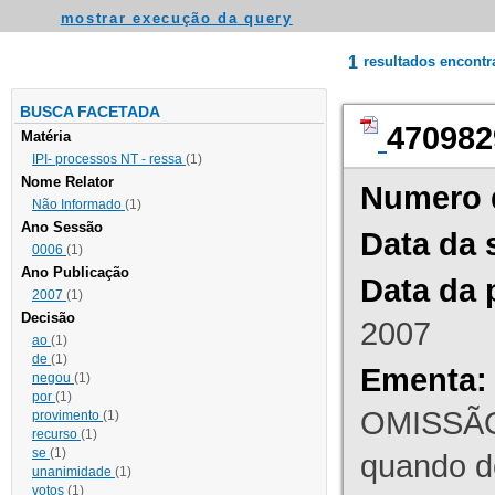
mostrar execução da query
1
resultados encont
BUSCA FACETADA
470982
Matéria
IPI- processos NT - ressa
(1)
Nome Relator
Numero 
Não Informado
(1)
Ano Sessão
Data da 
0006
(1)
Ano Publicação
Data da 
2007
(1)
Decisão
2007
ao
(1)
de
(1)
Ementa:
negou
(1)
por
(1)
OMISSÃO
provimento
(1)
recurso
(1)
se
(1)
quando d
unanimidade
(1)
votos
(1)