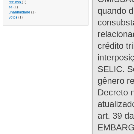
recurso
(1)
se
(1)
quando d
unanimidade
(1)
votos
(1)
consubst
relaciona
crédito tr
interpos
SELIC. S
gênero re
Decreto n
atualizad
art. 39 d
EMBARG