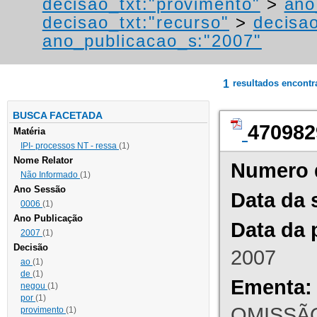
decisao_txt:"provimento"
>
ano
decisao_txt:"recurso"
>
decisao
ano_publicacao_s:"2007"
1
resultados encont
BUSCA FACETADA
470982
Matéria
IPI- processos NT - ressa
(1)
Nome Relator
Numero 
Não Informado
(1)
Ano Sessão
Data da 
0006
(1)
Ano Publicação
Data da 
2007
(1)
Decisão
2007
ao
(1)
de
(1)
Ementa:
negou
(1)
por
(1)
OMISSÃO
provimento
(1)