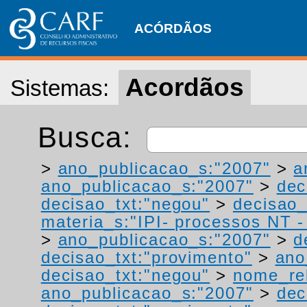
ACÓRDÃOS
Acordãos
Sistemas:
Busca:
>
ano_publicacao_s:"2007"
>
a
ano_publicacao_s:"2007"
>
dec
decisao_txt:"negou"
>
decisao_
materia_s:"IPI- processos NT - r
>
ano_publicacao_s:"2007"
>
d
decisao_txt:"provimento"
>
ano
decisao_txt:"negou"
>
nome_rel
ano_publicacao_s:"2007"
>
dec