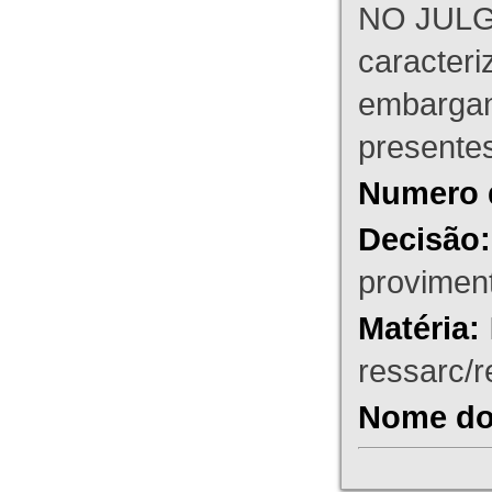
NO JULG
caracteri
embargant
presente
Numero 
Decisão:
proviment
Matéria:
ressarc/re
Nome do 