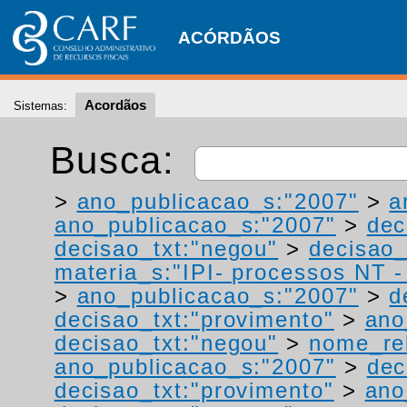
ACÓRDÃOS
Acordãos
Sistemas:
Busca:
>
ano_publicacao_s:"2007"
>
a
ano_publicacao_s:"2007"
>
dec
decisao_txt:"negou"
>
decisao_
materia_s:"IPI- processos NT - r
>
ano_publicacao_s:"2007"
>
d
decisao_txt:"provimento"
>
ano
decisao_txt:"negou"
>
nome_rel
ano_publicacao_s:"2007"
>
dec
decisao_txt:"provimento"
>
ano