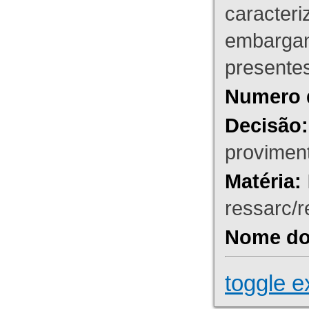
caracteri
embargant
presente
Numero 
Decisão:
proviment
Matéria:
ressarc/re
Nome do 
toggle e