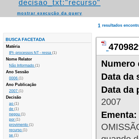
decisao_txt:"recurso"
mostrar execução da query
1
resultados encont
BUSCA FACETADA
470982
Matéria
IPI- processos NT - ressa
(1)
Nome Relator
Numero 
Não Informado
(1)
Ano Sessão
Data da 
0006
(1)
Ano Publicação
Data da 
2007
(1)
Decisão
2007
ao
(1)
de
(1)
Ementa:
negou
(1)
por
(1)
OMISSÃO
provimento
(1)
recurso
(1)
se
(1)
quando d