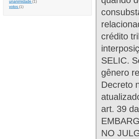
unanimidade
(1)
votos
(1)
consubst
relaciona
crédito tr
interpos
SELIC. S
gênero re
Decreto n
atualizad
art. 39 d
EMBARG
NO JULG