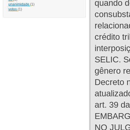
quando d
unanimidade
(1)
votos
(1)
consubst
relaciona
crédito tr
interpos
SELIC. S
gênero re
Decreto n
atualizad
art. 39 d
EMBARG
NO JULG