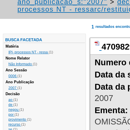
ano_publicacao_s:"2007"
>
dec
processos NT - ressarc/restituiç
1
resultados encont
BUSCA FACETADA
470982
Matéria
IPI- processos NT - ressa
(1)
Nome Relator
Numero 
Não Informado
(1)
Ano Sessão
Data da 
0006
(1)
Ano Publicação
Data da 
2007
(1)
Decisão
2007
ao
(1)
de
(1)
Ementa:
negou
(1)
por
(1)
OMISSÃO
provimento
(1)
recurso
(1)
se
(1)