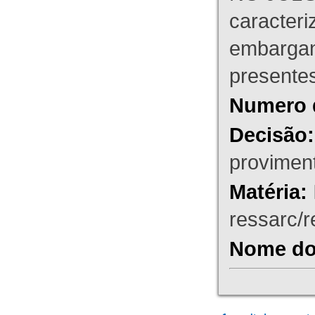
caracteri
embargant
presente
Numero 
Decisão:
proviment
Matéria:
ressarc/re
Nome do 