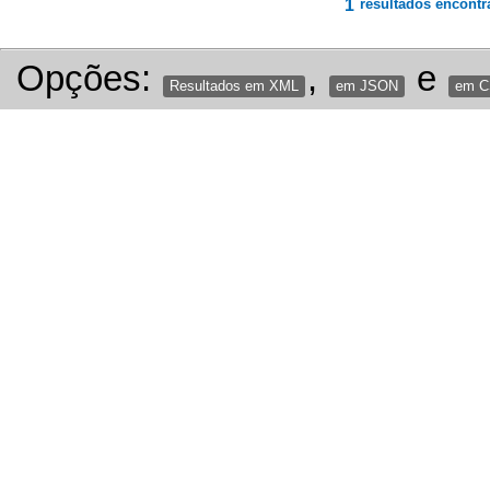
1
resultados encontr
Opções:
,
e
Resultados em XML
em JSON
em 