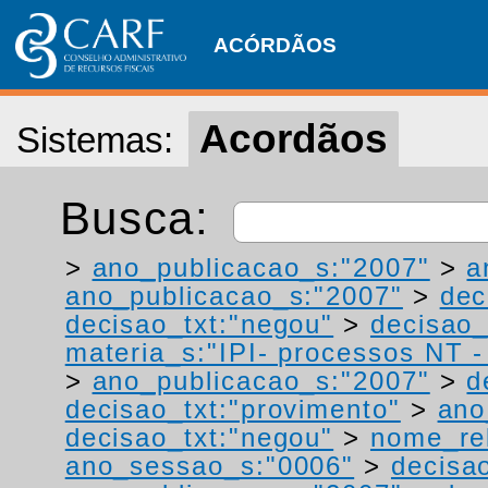
ACÓRDÃOS
Acordãos
Sistemas:
Busca:
>
ano_publicacao_s:"2007"
>
a
ano_publicacao_s:"2007"
>
dec
decisao_txt:"negou"
>
decisao_
materia_s:"IPI- processos NT - r
>
ano_publicacao_s:"2007"
>
d
decisao_txt:"provimento"
>
ano
decisao_txt:"negou"
>
nome_rel
ano_sessao_s:"0006"
>
decisao