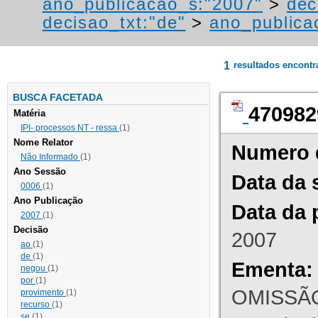
ano_publicacao_s:"2007"
>
dec
decisao_txt:"de"
>
ano_publica
1
resultados encont
BUSCA FACETADA
470982
Matéria
IPI- processos NT - ressa
(1)
Nome Relator
Numero 
Não Informado
(1)
Ano Sessão
Data da 
0006
(1)
Ano Publicação
Data da 
2007
(1)
Decisão
2007
ao
(1)
de
(1)
Ementa:
negou
(1)
por
(1)
OMISSÃO
provimento
(1)
recurso
(1)
se
(1)