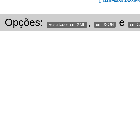
1
resultados encontr
Opções:
,
e
Resultados em XML
em JSON
em 