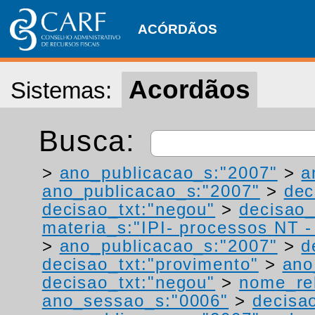
ACÓRDÃOS
Acordãos
Sistemas:
Busca:
>
ano_publicacao_s:"2007"
>
a
ano_publicacao_s:"2007"
>
dec
decisao_txt:"negou"
>
decisao_
materia_s:"IPI- processos NT - r
>
ano_publicacao_s:"2007"
>
d
decisao_txt:"provimento"
>
ano
decisao_txt:"negou"
>
nome_rel
ano_sessao_s:"0006"
>
decisao