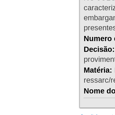
caracteri
embargant
presente
Numero 
Decisão:
proviment
Matéria:
ressarc/re
Nome do 