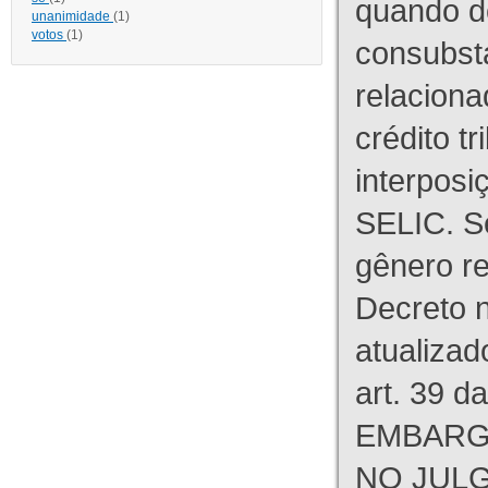
quando d
unanimidade
(1)
votos
(1)
consubst
relaciona
crédito tr
interpos
SELIC. S
gênero re
Decreto n
atualizad
art. 39 d
EMBARG
NO JULG